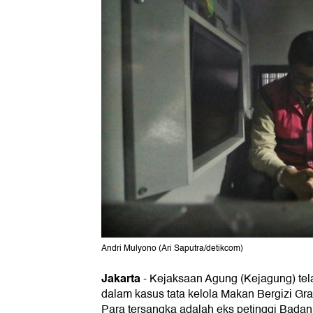
Andri Mulyono (Ari Saputra/detikcom)
Jakarta
-
Kejaksaan Agung (Kejagung) tel
dalam kasus tata kelola Makan Bergizi Grat
Para tersangka adalah eks petinggi Badan 