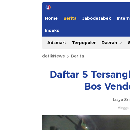
Home
Berita
Jabodetabek
Intern
Indeks
Adsmart
Terpopuler
Daerah
detikNews
Berita
Daftar 5 Tersan
Bos Vendo
Lisye Sr
Minggu,