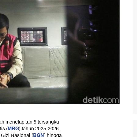
ah menetapkan 5 tersangka
MBG
is (
) tahun 2025-2026.
BGN
Gizi Nasional (
) hingga