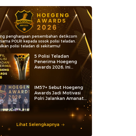
ang penghargaan persembahan detikcom
rsama POLRI kepada sosok polisi teladan.
lkan polisi teladan di sekitarmu!
5 Polisi Teladan
Penerima Hoegeng
Awards 2026, Ini
Kategori dan Kiprahnya
IM57+ Sebut Hoegeng
Awards Jadi Motivasi
Polri Jalankan Amanat
Konstitusi
Lihat Selengkapnya