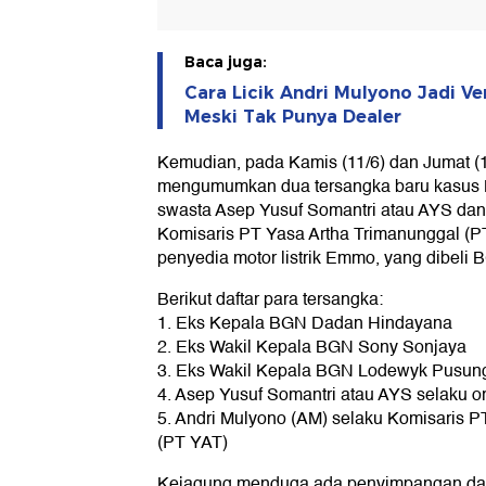
Baca juga:
Cara Licik Andri Mulyono Jadi Ve
Meski Tak Punya Dealer
Kemudian, pada Kamis (11/6) dan Jumat (
mengumumkan dua tersangka baru kasus 
swasta Asep Yusuf Somantri atau AYS dan
Komisaris PT Yasa Artha Trimanunggal (
penyedia motor listrik Emmo, yang dibeli 
Berikut daftar para tersangka:
1. Eks Kepala BGN Dadan Hindayana
2. Eks Wakil Kepala BGN Sony Sonjaya
3. Eks Wakil Kepala BGN Lodewyk Pusun
4. Asep Yusuf Somantri atau AYS selaku o
5. Andri Mulyono (AM) selaku Komisaris P
(PT YAT)
Kejagung menduga ada penyimpangan dal