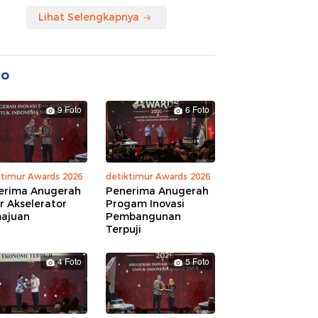
Lihat Selengkapnya
to
9 Foto
6 Foto
ktimur Awards 2026
detiktimur Awards 2026
erima Anugerah
Penerima Anugerah
r Akselerator
Progam Inovasi
ajuan
Pembangunan
Terpuji
4 Foto
5 Foto