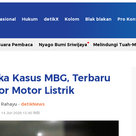
asional
Hukum
detikX
Kolom
Blak blakan
Pro Kon
Suara Pembaca
Nyago Bumi Sriwijaya
Melindungi Tuah-
gka Kasus MBG, Terbaru
r Motor Listrik
i Rahayu -
detikNews
 14 Jun 2026 12:40 WIB