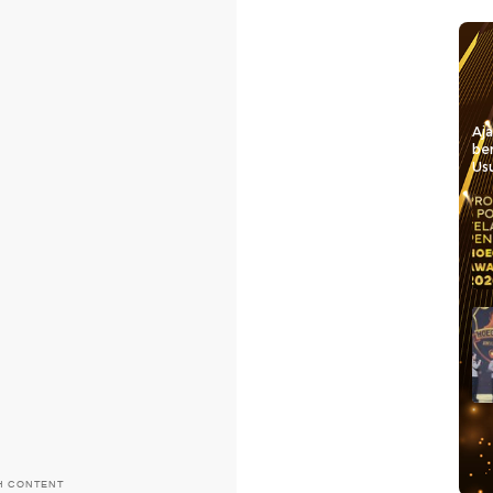
Aj
be
Usu
H CONTENT