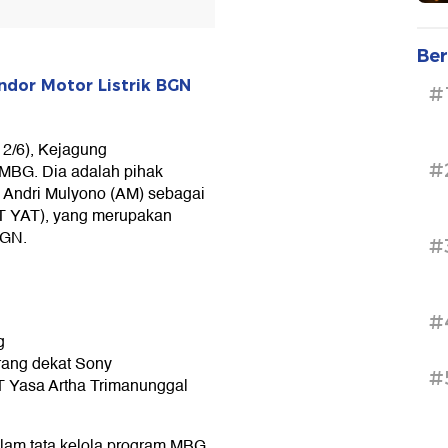
Ber
ndor Motor Listrik BGN
#
12/6), Kejagung
#
MBG. Dia adalah pihak
 Andri Mulyono (AM) sebagai
PT YAT), yang merupakan
BGN.
#
#
g
rang dekat Sony
#
T Yasa Artha Trimanunggal
am tata kelola program MBG,