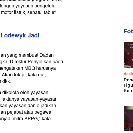
a dengan yayasan pengelola
r listrik, sepatu, tablet,
Fo
-Lodewyk Jadi
uan yang membuat Dadan
gka. Direktur Penyidikan pada
 mengatakan MBG harusnya
Akan tetapi, kata dia,
deti
Pen
n dkk.
Figu
Kem
dikelola oleh yayasan-
 faktanya yayasan-yayasan
kan yayasan dan dijadikan
ngan pejabat atau pegawai
njadi mitra SPPG," kata