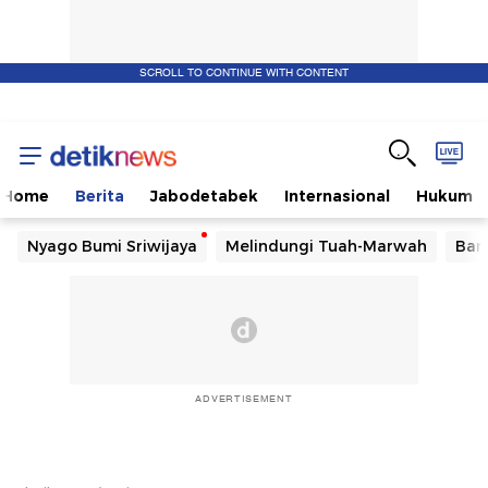
SCROLL TO CONTINUE WITH CONTENT
Home
Berita
Jabodetabek
Internasional
Hukum
Nyago Bumi Sriwijaya
Melindungi Tuah-Marwah
Ban
ADVERTISEMENT