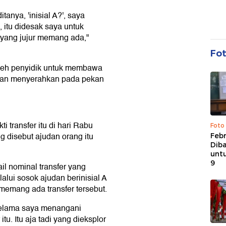
anya, 'inisial A?', saya
h, itu didesak saya untuk
yang jujur memang ada,"
Fo
leh penyidik untuk membawa
 akan menyerahkan pada pekan
i transfer itu di hari Rabu
Foto
ng disebut ajudan orang itu
Febr
Dib
untu
9
il nominal transfer yang
alui sosok ajudan berinisial A
emang ada transfer tersebut.
selama saya menangani
tu. Itu aja tadi yang dieksplor