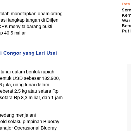
Foto
Sem
K telah menetapkan enam orang
Kem
asi tangkap tangan di Ditjen
War
KPK menyita barang bukti
Ben
Put
p 40,5 miliar.
i Congor yang Lari Usai
 tunai dalam bentuk rupiah
 bentuk USD sebesar 182.900,
 juta, uang tunai dalam
eberat 2,5 kg atau setara Rp
 setara Rp 8,3 miliar, dan 1 jam
 sedang menjalani
ield selaku pimpinan Blueray
najer Operasional Blueray