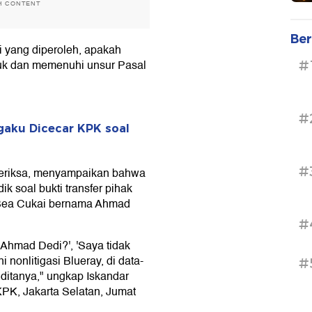
H CONTENT
Ber
i yang diperoleh, apakah
suk dan memenuhi unsur Pasal
#
#
gaku Dicecar KPK soal
#
iperiksa, menyampaikan bahwa
k soal bukti transfer pihak
 Bea Cukai bernama Ahmad
#
 Ahmad Dedi?', 'Saya tidak
nonlitigasi Blueray, di data-
#
ditanya," ungkap Iskandar
PK, Jakarta Selatan, Jumat