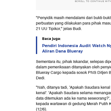
SCROLL TO CONTINUE WIT
"Penyidik masih mendalami dari bukti-bukt
perbuatan yang dilakukan para pihak ma
21 UU Tipikor," jelas Budi.
Baca juga:
Pendiri Indonesia Audit Watch N
Aliran Dana Blueray
Sementara itu, pihak Iskandar, selepas d
dalam pemeriksaan ditanyakan oleh penyidi
Blueray Cargo kepada sosok PNS Ditjen
Dedi.
"Nah, ditanya tadi, 'Apakah Saudara kenal
kenal'. 'Apakah Saudara selama menangani 
data ditemukan ada ke nama seseorang?', 
kepada wartawan di gedung Merah Putih K
(12/6).