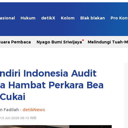
asional
Hukum
detikX
Kolom
Blak blakan
Pro Kon
Suara Pembaca
Nyago Bumi Sriwijaya
Melindungi Tuah-
ndiri Indonesia Audit
a Hambat Perkara Bea
Cukai
n Fadilah -
detikNews
 13 Jun 2026 08:13 WIB