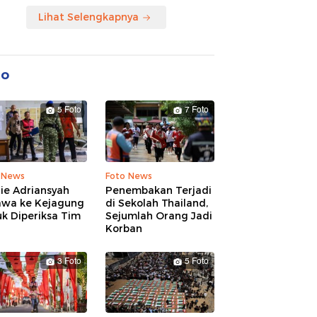
Lihat Selengkapnya
to
5 Foto
7 Foto
 News
Foto News
ie Adriansyah
Penembakan Terjadi
awa ke Kejagung
di Sekolah Thailand,
k Diperiksa Tim
Sejumlah Orang Jadi
Korban
3 Foto
5 Foto