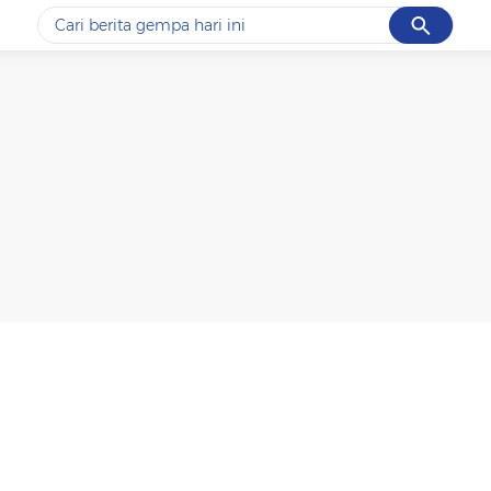
Cancel
Yang sedang ramai dicari
#1
piala presiden 2026
#2
prabowo
#3
gempa hari ini
#4
demo
#5
iran
Promoted
Terakhir yang dicari
Loading...