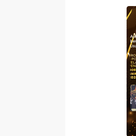
Aj
be
Usu