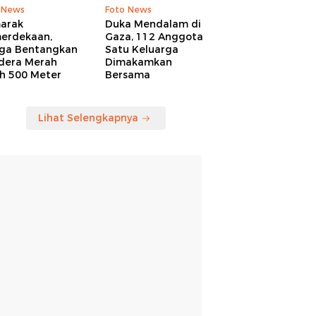
 News
Foto News
arak
Duka Mendalam di
erdekaan,
Gaza, 112 Anggota
ga Bentangkan
Satu Keluarga
dera Merah
Dimakamkan
ih 500 Meter
Bersama
Lihat Selengkapnya