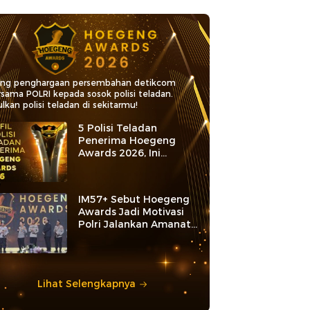
ang penghargaan persembahan detikcom
rsama POLRI kepada sosok polisi teladan.
lkan polisi teladan di sekitarmu!
5 Polisi Teladan
Penerima Hoegeng
Awards 2026, Ini
Kategori dan Kiprahnya
IM57+ Sebut Hoegeng
Awards Jadi Motivasi
Polri Jalankan Amanat
Konstitusi
Lihat Selengkapnya