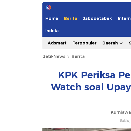
Home
Berita
Jabodetabek
Intern
Indeks
Adsmart
Terpopuler
Daerah
detikNews
Berita
KPK Periksa Pe
Watch soal Upay
Kurniawa
Sabtu,