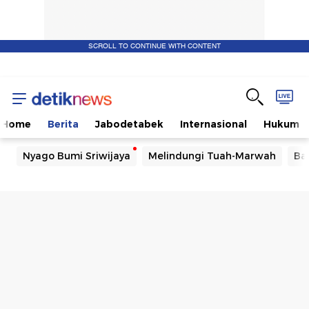
SCROLL TO CONTINUE WITH CONTENT
Home
Berita
Jabodetabek
Internasional
Hukum
Nyago Bumi Sriwijaya
Melindungi Tuah-Marwah
Ba