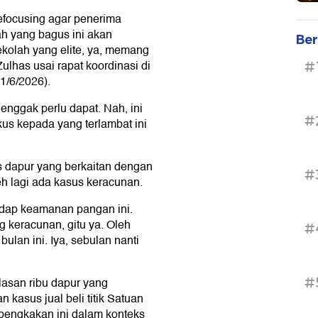
refocusing agar penerima
ah yang bagus ini akan
Ber
ekolah yang elite, ya, memang
lhas usai rapat koordinasi di
#
1/6/2026).
enggak perlu dapat. Nah, ini
#
okus kepada yang terlambat ini
 dapur yang berkaitan dengan
#
h lagi ada kasus keracunan.
hadap keamanan pangan ini.
 keracunan, gitu ya. Oleh
#
bulan ini. Iya, sebulan nanti
#
asan ribu dapur yang
kasus jual beli titik Satuan
engkakan ini dalam konteks