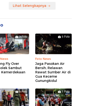
Lihat Selengkapnya
to
3 Foto
5 Foto
 News
Foto News
ng Fly Over
Jaga Pasokan Air
solek Sambut
Bersih, Relawan
 Kemerdekaan
Rawat Sumber Air di
Gua Keceme
Gunungkidul
5 Foto
7 Foto