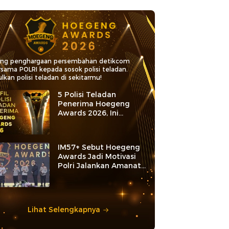
ang penghargaan persembahan detikcom
rsama POLRI kepada sosok polisi teladan.
lkan polisi teladan di sekitarmu!
5 Polisi Teladan
Penerima Hoegeng
Awards 2026, Ini
Kategori dan Kiprahnya
IM57+ Sebut Hoegeng
Awards Jadi Motivasi
Polri Jalankan Amanat
Konstitusi
Lihat Selengkapnya