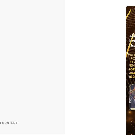
Aj
be
Usu
H CONTENT