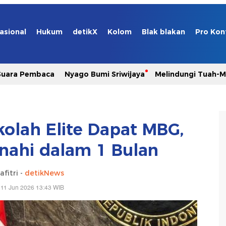
asional
Hukum
detikX
Kolom
Blak blakan
Pro Kon
Suara Pembaca
Nyago Bumi Sriwijaya
Melindungi Tuah-
kolah Elite Dapat MBG,
nahi dalam 1 Bulan
afitri -
detikNews
 11 Jun 2026 13:43 WIB