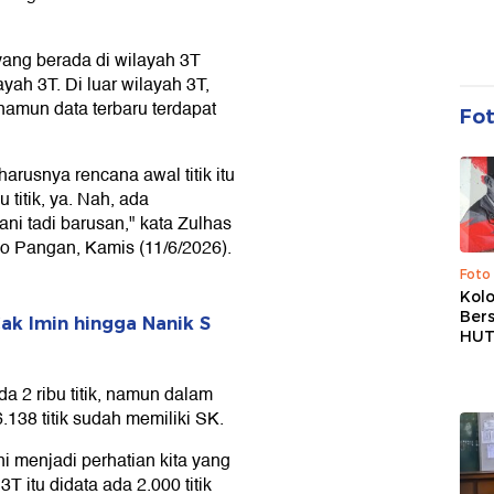
yang berada di wilayah 3T
ayah 3T. Di luar wilayah 3T,
 namun data terbaru terdapat
Fo
seharusnya rencana awal titik itu
 titik, ya. Nah, ada
ani tadi barusan," kata Zulhas
o Pangan, Kamis (11/6/2026).
Foto
Kolo
Ber
ak Imin hingga Nanik S
HUT
a 2 ribu titik, namun dalam
.138 titik sudah memiliki SK.
i menjadi perhatian kita yang
T itu didata ada 2.000 titik