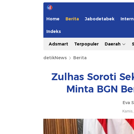
Home
Berita
Jabodetabek
Intern
Indeks
Adsmart
Terpopuler
Daerah
detikNews
Berita
Zulhas Soroti Se
Minta BGN Be
Eva S
Kamis,