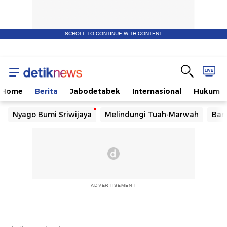
SCROLL TO CONTINUE WITH CONTENT
Home
Berita
Jabodetabek
Internasional
Hukum
Nyago Bumi Sriwijaya
Melindungi Tuah-Marwah
Ban
ADVERTISEMENT