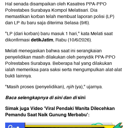
Hal senada disampaikan oleh Kasatres PPA-PPO
Polrestabes Surabaya Kompol Melatisari. Dia
memastikan korban telah membuat laporan polisi (LP)
dan LP itu baru saja diterima Selasa (9/6).
"LP (dari korban) baru masuk 1 hari," kata Melati saat
detikJatim
dikonfirmasi
, Rabu (10/6/2026).
Melati menegaskan bahwa saat ini serangkaian
penyelidikan masih dilakukan oleh penyidik PPA-PPO
Polrestabes Surabaya. Beberapa hal yang dilakukan
ialah memeriksa para saksi serta mengumpulkan alat-alat
bukti lainnya.
"Masih proses (penyelidikan),
njih
(ya)," ujarnya.
Baca selengkapnya
di sini
dan
di
sini
Simak juga Video 'Viral Pendaki Wanita Dilecehkan
Pemandu Saat Naik Gunung Merbabu':