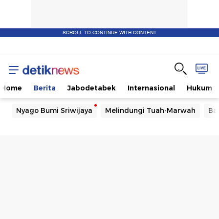
SCROLL TO CONTINUE WITH CONTENT
Home
Berita
Jabodetabek
Internasional
Hukum
Nyago Bumi Sriwijaya
Melindungi Tuah-Marwah
Ba