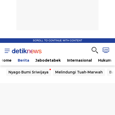
SCROLL TO CONTINUE WITH CONTENT
Home
Berita
Jabodetabek
Internasional
Hukum
Nyago Bumi Sriwijaya
Melindungi Tuah-Marwah
Ba