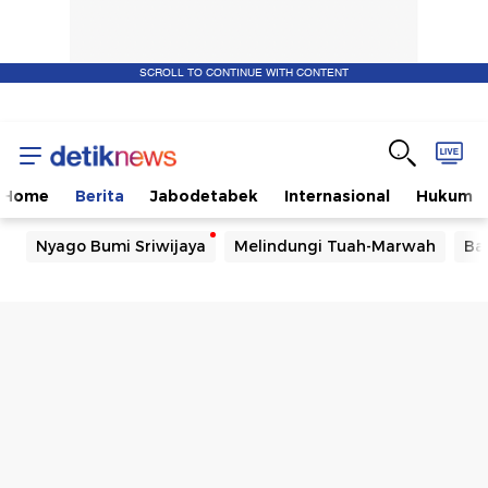
SCROLL TO CONTINUE WITH CONTENT
Home
Berita
Jabodetabek
Internasional
Hukum
Nyago Bumi Sriwijaya
Melindungi Tuah-Marwah
Ba