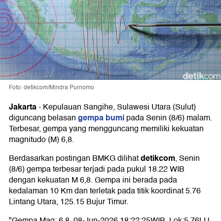
Foto: detikcom/Mindra Purnomo
Jakarta
-
Kepulauan Sangihe, Sulawesi Utara (Sulut)
gempa bumi
diguncang belasan
pada Senin (8/6) malam.
Terbesar, gempa yang mengguncang memiliki kekuatan
magnitudo (M) 6,8.
detikcom
Berdasarkan postingan BMKG dilihat
, Senin
(8/6) gempa terbesar terjadi pada pukul 18.22 WIB
dengan kekuatan M 6,8. Gempa ini berada pada
kedalaman 10 Km dan terletak pada titik koordinat 5.76
Lintang Utara, 125.15 Bujur Timur.
"Gempa Mag: 6.8, 08-Jun-2026 18:22:25WIB, Lok:5.76LU,