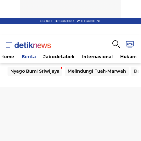
SCROLL TO CONTINUE WITH CONTENT
Home
Berita
Jabodetabek
Internasional
Hukum
Nyago Bumi Sriwijaya
Melindungi Tuah-Marwah
Ba