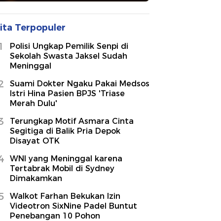
ita Terpopuler
1
Polisi Ungkap Pemilik Senpi di
Sekolah Swasta Jaksel Sudah
Meninggal
2
Suami Dokter Ngaku Pakai Medsos
Istri Hina Pasien BPJS 'Triase
Merah Dulu'
3
Terungkap Motif Asmara Cinta
Segitiga di Balik Pria Depok
Disayat OTK
4
WNI yang Meninggal karena
Tertabrak Mobil di Sydney
Dimakamkan
5
Walkot Farhan Bekukan Izin
Videotron SixNine Padel Buntut
Penebangan 10 Pohon