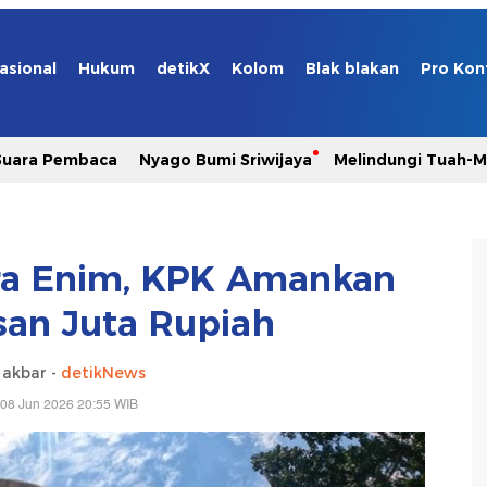
asional
Hukum
detikX
Kolom
Blak blakan
Pro Kon
Suara Pembaca
Nyago Bumi Sriwijaya
Melindungi Tuah-
ra Enim, KPK Amankan
san Juta Rupiah
 akbar -
detikNews
 08 Jun 2026 20:55 WIB