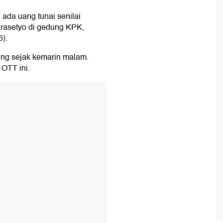
i ada uang tunai senilai
 Prasetyo di gedung KPK,
6).
ung sejak kemarin malam.
OTT ini.