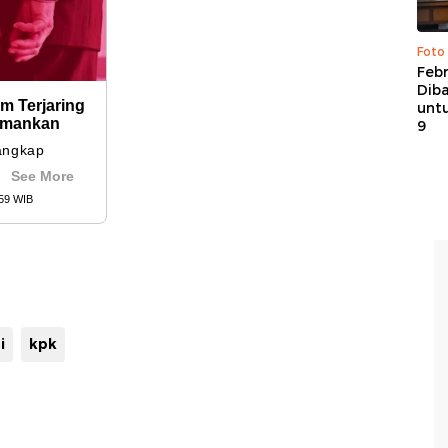
Foto
Febr
Dib
untu
9
i
kpk