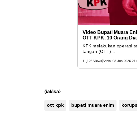
(ial/isa)
ott kpk
bupati muara enim
korups