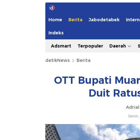
Home
Berita
Jabodetabek
Intern
Indeks
Adsmart
Terpopuler
Daerah
detikNews
Berita
OTT Bupati Mua
Duit Ratu
Adrial
Senin,