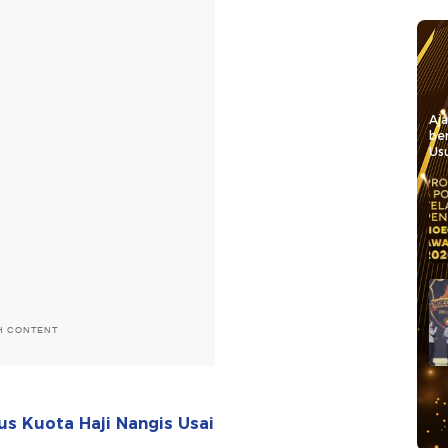
Aj
be
Usu
H CONTENT
s Kuota Haji Nangis Usai