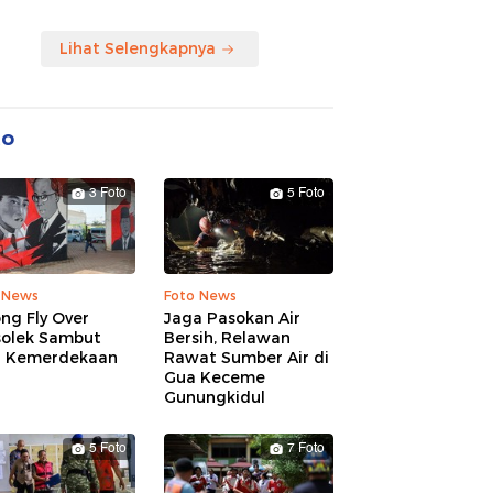
Lihat Selengkapnya
to
3 Foto
5 Foto
 News
Foto News
ng Fly Over
Jaga Pasokan Air
solek Sambut
Bersih, Relawan
 Kemerdekaan
Rawat Sumber Air di
Gua Keceme
Gunungkidul
5 Foto
7 Foto