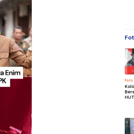
Fo
Foto
Kolo
Ber
HUT