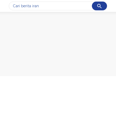
Cancel
Yang sedang ramai dicari
#1
data live draw sgp
#2
piala presiden 2026
#3
prabowo
#4
iran
#5
gempa hari ini
Promoted
Terakhir yang dicari
Loading...