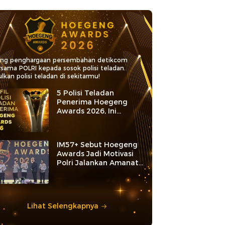
ang penghargaan persembahan detikcom
rsama POLRI kepada sosok polisi teladan.
lkan polisi teladan di sekitarmu!
5 Polisi Teladan
Penerima Hoegeng
Awards 2026, Ini
Kategori dan Kiprahnya
IM57+ Sebut Hoegeng
Awards Jadi Motivasi
Polri Jalankan Amanat
Konstitusi
Lihat Selengkapnya