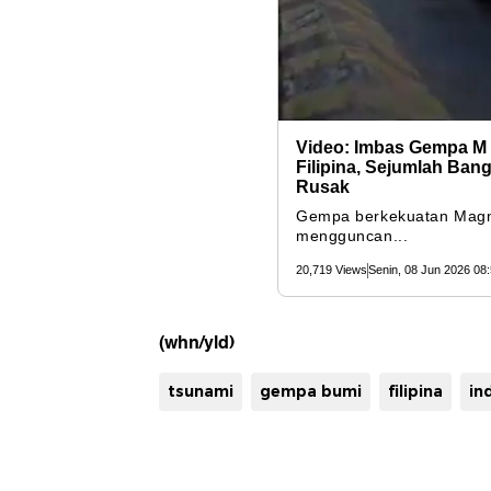
(whn/yld)
tsunami
gempa bumi
filipina
in