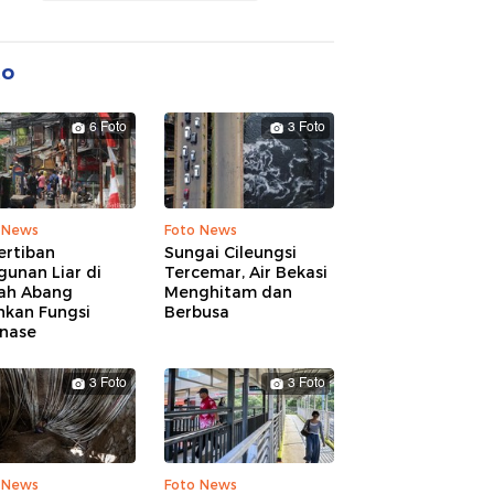
to
6 Foto
3 Foto
 News
Foto News
ertiban
Sungai Cileungsi
unan Liar di
Tercemar, Air Bekasi
ah Abang
Menghitam dan
hkan Fungsi
Berbusa
inase
3 Foto
3 Foto
 News
Foto News