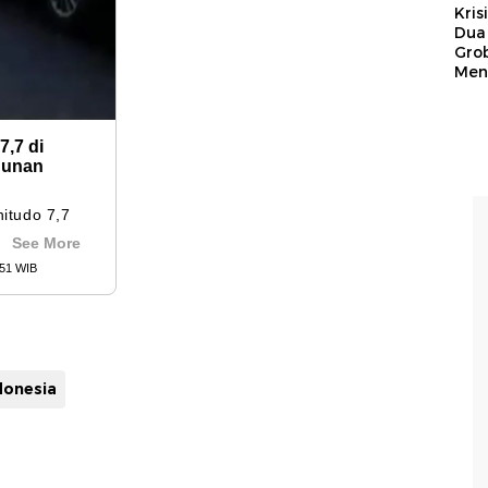
Kris
Dua 
Gro
Men
donesia