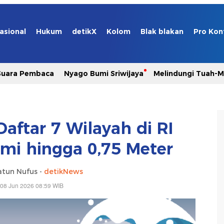
asional
Hukum
detikX
Kolom
Blak blakan
Pro Kon
Suara Pembaca
Nyago Bumi Sriwijaya
Melindungi Tuah-
Daftar 7 Wilayah di RI
ami hingga 0,75 Meter
atun Nufus -
detikNews
 08 Jun 2026 08:59 WIB