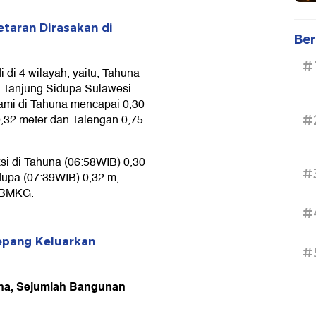
etaran Dirasakan di
Ber
#
di 4 wilayah, yaitu, Tahuna
, Tanjung Sidupa Sulawesi
nami di Tahuna mencapai 0,30
0,32 meter dan Talengan 0,75
#
si di Tahuna (06:58WIB) 0,30
#
dupa (07:39WIB) 0,32 m,
s BMKG.
#
Jepang Keluarkan
#
pina, Sejumlah Bangunan