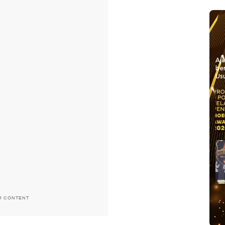
Aj
be
Usu
H CONTENT