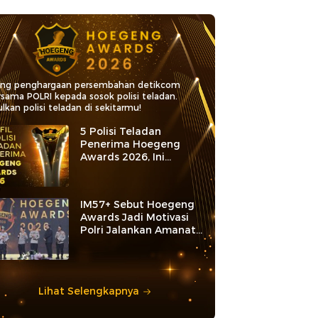
ang penghargaan persembahan detikcom
rsama POLRI kepada sosok polisi teladan.
lkan polisi teladan di sekitarmu!
5 Polisi Teladan
Penerima Hoegeng
Awards 2026, Ini
Kategori dan Kiprahnya
IM57+ Sebut Hoegeng
Awards Jadi Motivasi
Polri Jalankan Amanat
Konstitusi
Lihat Selengkapnya