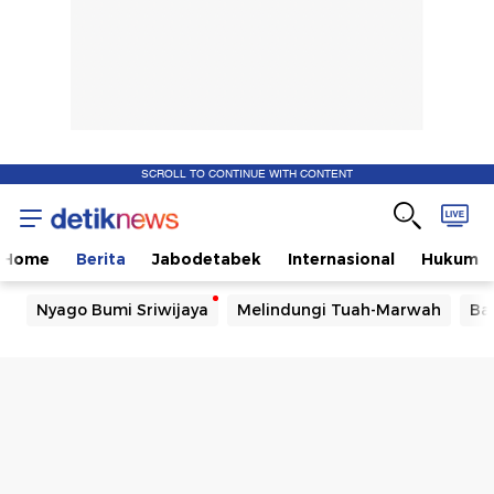
SCROLL TO CONTINUE WITH CONTENT
Home
Berita
Jabodetabek
Internasional
Hukum
Nyago Bumi Sriwijaya
Melindungi Tuah-Marwah
Ba