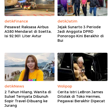
detikFinance
detikJatim
Pesawat Raksasa Airbus
Jejak Sunarto 3 Periode
A380 Mendarat di Soetta,
Jadi Anggota DPRD
Isi 92.901 Liter Avtur
Ponorogo Kini Berakhir di
Bui
detikNews
Wolipop
2 Tahun Hilang, Wanita di
Cerita Istri LeBron James
Sulsel Ternyata Dibunuh
Ditolak di Toko Hermes,
Sopir Travel-Dibuang ke
Pegawai Berakhir Dipecat
Jurang