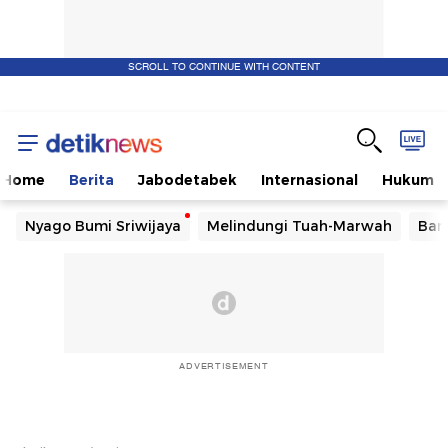
SCROLL TO CONTINUE WITH CONTENT
Home
Berita
Jabodetabek
Internasional
Hukum
Nyago Bumi Sriwijaya
Melindungi Tuah-Marwah
Ban
ADVERTISEMENT