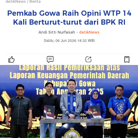
detikNews
Berita
Pemkab Gowa Raih Opini WTP 14
Kali Berturut-turut dari BPK RI
Andi Sitti Nurfaisah -
detikNews
Sabtu, 06 Jun 2026 18:32 WIB