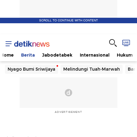
SCROLL TO CONTINUE WITH CONTENT
Home
Berita
Jabodetabek
Internasional
Hukum
Nyago Bumi Sriwijaya
Melindungi Tuah-Marwah
Ban
ADVERTISEMENT