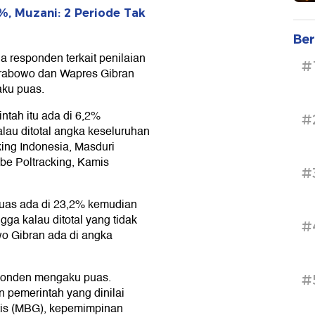
, Muzani: 2 Periode Tak
Ber
 responden terkait penilaian
#
Prabowo dan Wapres Gibran
ku puas.
ntah itu ada di 6,2%
#
lau ditotal angka keseluruhan
king Indonesia, Masduri
be Poltracking, Kamis
#
puas ada di 23,2% kemudian
gga kalau ditotal yang tidak
#
o Gibran ada di angka
sponden mengaku puas.
#
 pemerintah yang dinilai
atis (MBG), kepemimpinan