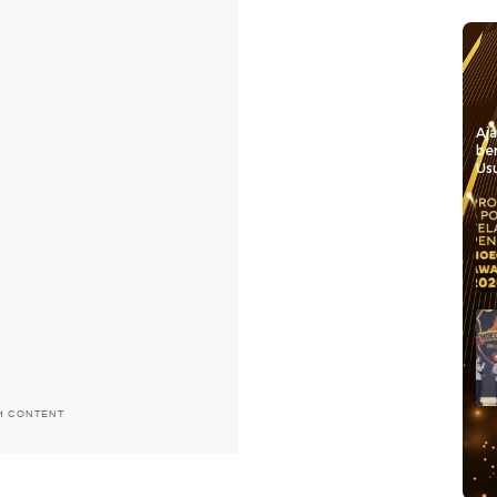
Aj
be
Usu
H CONTENT