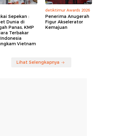
detiktimur Awards 2026
kai Sepekan :
Penerima Anugerah
et Dunia di
Figur Akselerator
gah Panas, KMP
Kemajuan
iara Terbakar
 Indonesia
ungkam Vietnam
Lihat Selengkapnya