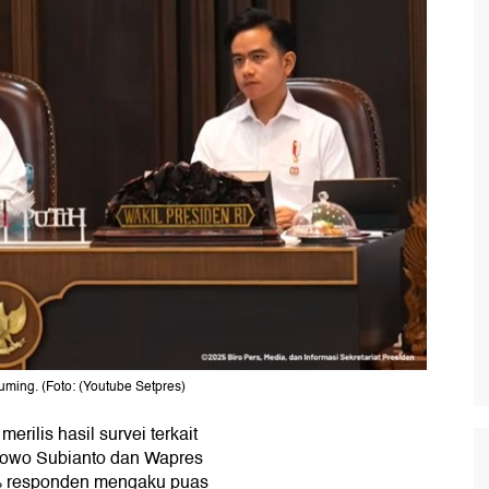
ing. (Foto: (Youtube Setpres)
merilis hasil survei terkait
abowo Subianto dan Wapres
% responden mengaku puas