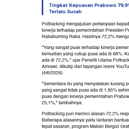
Tingkat Kepuasan Prabowo 79,9%
Terlalu Susah
Poltracking mengajukan pertanyaan kepada
kinerja terhadap pemerintahan Presiden 
Rakabuming Raka. Hasilnya 72,2% menga
"Yang sangat puas terhadap kinerja pemeri
kemudian yang cukup puas ada di 66%. Ka
ada di 72,2%," ujar Peneliti Utama Poltrac
Amrawi, dikutip dari tayangan resmi YouTu
(4/6/2026).
"Sementara itu yang menyatakan kurang 
yang sangat tidak puas ada di 1,95% sehin
puas dengan kinerja pemerintahan Prabow
25,1%," tambahnya.
Poltracking pun merinci alasan 72,2% re
Beberapa alasannya yaitu lantaran bantuan
tepat sasaran, program Makan Bergizi Gr