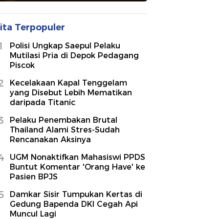
ita Terpopuler
1
Polisi Ungkap Saepul Pelaku
Mutilasi Pria di Depok Pedagang
Piscok
2
Kecelakaan Kapal Tenggelam
yang Disebut Lebih Mematikan
daripada Titanic
3
Pelaku Penembakan Brutal
Thailand Alami Stres-Sudah
Rencanakan Aksinya
4
UGM Nonaktifkan Mahasiswi PPDS
Buntut Komentar 'Orang Have' ke
Pasien BPJS
5
Damkar Sisir Tumpukan Kertas di
Gedung Bapenda DKI Cegah Api
Muncul Lagi