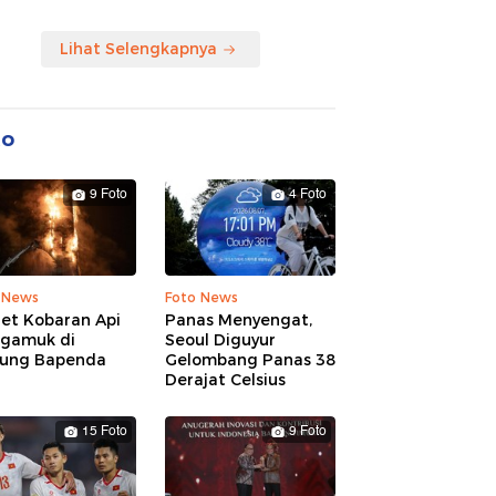
Lihat Selengkapnya
to
9 Foto
4 Foto
 News
Foto News
ret Kobaran Api
Panas Menyengat,
gamuk di
Seoul Diguyur
ung Bapenda
Gelombang Panas 38
Derajat Celsius
15 Foto
9 Foto