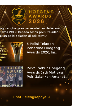
ang penghargaan persembahan detikcom
rsama POLRI kepada sosok polisi teladan.
lkan polisi teladan di sekitarmu!
5 Polisi Teladan
Penerima Hoegeng
Awards 2026, Ini
Kategori dan Kiprahnya
IM57+ Sebut Hoegeng
Awards Jadi Motivasi
Polri Jalankan Amanat
Konstitusi
Lihat Selengkapnya