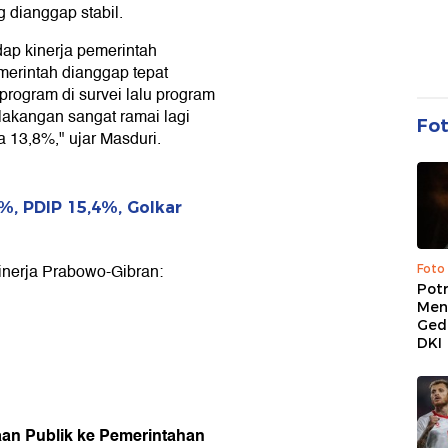
 dianggap stabil.
dap kinerja pemerintah
erintah dianggap tepat
program di survei lalu program
akangan sangat ramai lagi
Fo
 13,8%," ujar Masduri.
1%, PDIP 15,4%, Golkar
kinerja Prabowo-Gibran:
Foto
Pot
Men
Ged
DKI
aan Publik ke Pemerintahan