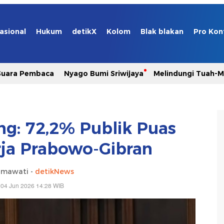
asional
Hukum
detikX
Kolom
Blak blakan
Pro Kon
Suara Pembaca
Nyago Bumi Sriwijaya
Melindungi Tuah-
ing: 72,2% Publik Puas
ja Prabowo-Gibran
hmawati -
detikNews
 04 Jun 2026 14:28 WIB