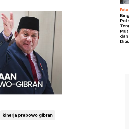
Foto
Bing
Potr
Ten
Mut
dan
Dib
kinerja prabowo gibran