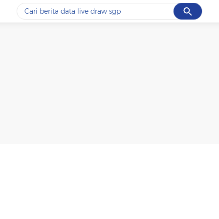
Cancel
Yang sedang ramai dicari
#1
data live draw sgp
#2
k-talk
#3
kebakaran
#4
prabowo
#5
gempa hari ini
Promoted
Terakhir yang dicari
Loading...