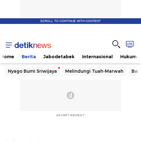
SCROLL TO CONTINUE WITH CONTENT
Home
Berita
Jabodetabek
Internasional
Hukum
Nyago Bumi Sriwijaya
Melindungi Tuah-Marwah
Ban
ADVERTISEMENT