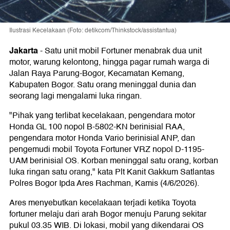
Ilustrasi Kecelakaan (Foto: detikcom/Thinkstock/assistantua)
Jakarta
-
Satu unit mobil Fortuner menabrak dua unit
motor, warung kelontong, hingga pagar rumah warga di
Jalan Raya Parung-Bogor, Kecamatan Kemang,
Kabupaten Bogor. Satu orang meninggal dunia dan
seorang lagi mengalami luka ringan.
"Pihak yang terlibat kecelakaan, pengendara motor
Honda GL 100 nopol B-5802-KN berinisial RAA,
pengendara motor Honda Vario berinisial ANP, dan
pengemudi mobil Toyota Fortuner VRZ nopol D-1195-
UAM berinisial OS. Korban meninggal satu orang, korban
luka ringan satu orang," kata Plt Kanit Gakkum Satlantas
Polres Bogor Ipda Ares Rachman, Kamis (4/6/2026).
Ares menyebutkan kecelakaan terjadi ketika Toyota
fortuner melaju dari arah Bogor menuju Parung sekitar
pukul 03.35 WIB. Di lokasi, mobil yang dikendarai OS