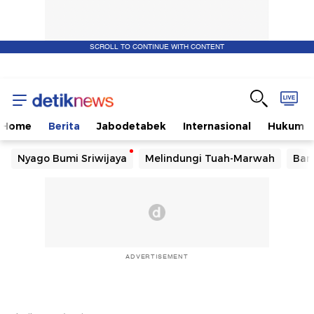
SCROLL TO CONTINUE WITH CONTENT
Home
Berita
Jabodetabek
Internasional
Hukum
Nyago Bumi Sriwijaya
Melindungi Tuah-Marwah
Ban
ADVERTISEMENT