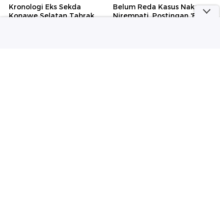
Kronologi Eks Sekda
Belum Reda Kasus Nakes
Konawe Selatan Tabrak
Nirempati, Postingan 'BPJS
Adiknya Saat Digerebek
Cuma 1%' Bikin Murka
Selingkuh
detikHealth
detikNews
Kemenkes Jelaskan Duduk
Polisi Ungkap Pemilik Senpi
Perkara Viral Pasien BPJS
di Sekolah Swasta Jaksel
Nunggu 8 Jam, Ternyata di
Sudah Meninggal
RSCM
Selengkapnya