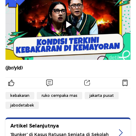
(jbr/yld)
kebakaran
ruko cempaka mas
jakarta pusat
jabodetabek
Artikel Selanjutnya
'Bunker' di Kasus Ratusan Senjata di Sekolah