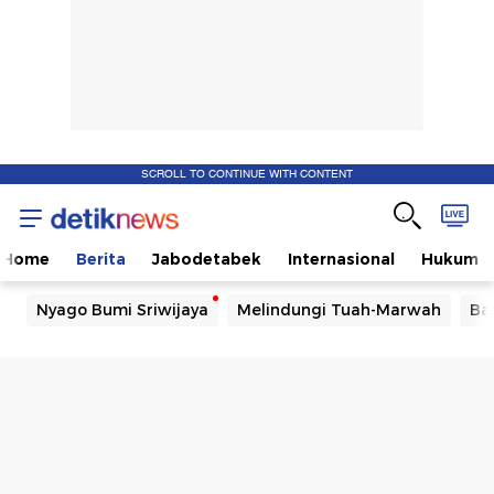
SCROLL TO CONTINUE WITH CONTENT
Home
Berita
Jabodetabek
Internasional
Hukum
Nyago Bumi Sriwijaya
Melindungi Tuah-Marwah
Ba