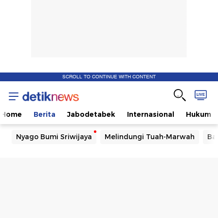
SCROLL TO CONTINUE WITH CONTENT
Home
Berita
Jabodetabek
Internasional
Hukum
Nyago Bumi Sriwijaya
Melindungi Tuah-Marwah
Ba