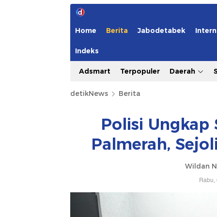
Home
Berita
Jabodetabek
Intern
Indeks
Adsmart
Terpopuler
Daerah
detikNews
Berita
Polisi Ungkap
Palmerah, Sejo
Wildan N
Rabu, 