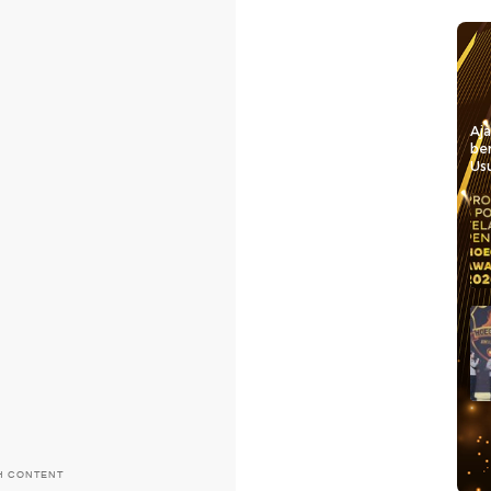
Aj
be
Usu
H CONTENT