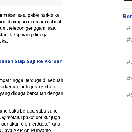
emukan satu paket narkotika
Ber
yang disimpan di dalam sebuah
#
 unit telepon genggam, satu
plastik klip yang diduga
#
ika.
#
anan Siap Saji ke Korban
#
at tinggal terduga di sebuah
si kedua, petugas kembali
yang diduga berkaitan dengan
#
ang bukti berupa sabu yang
ing
melalui paket berikut juga
igunakan oleh terduga," kata
o Jaya AKP Ari Purwanto,