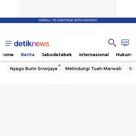
SCROLL TO CONTINUE WITH CONTENT
Home
Berita
Jabodetabek
Internasional
Hukum
Nyago Bumi Sriwijaya
Melindungi Tuah-Marwah
Ba