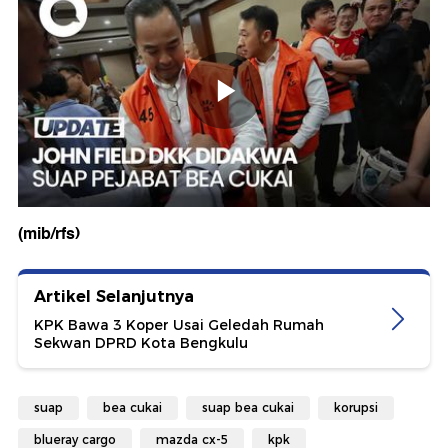
(mib/rfs)
Artikel Selanjutnya
KPK Bawa 3 Koper Usai Geledah Rumah
Sekwan DPRD Kota Bengkulu
suap
bea cukai
suap bea cukai
korupsi
blueray cargo
mazda cx-5
kpk