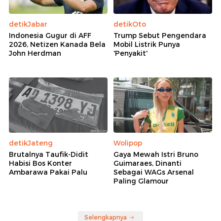
detikJabar
detikOto
Indonesia Gugur di AFF
Trump Sebut Pengendara
2026, Netizen Kanada Bela
Mobil Listrik Punya
John Herdman
'Penyakit'
detikJateng
Wolipop
Brutalnya Taufik-Didit
Gaya Mewah Istri Bruno
Habisi Bos Konter
Guimaraes, Dinanti
Ambarawa Pakai Palu
Sebagai WAGs Arsenal
Paling Glamour
Selengkapnya