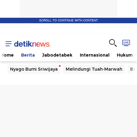
SCROLL TO CONTINUE WITH CONTENT
Home
Berita
Jabodetabek
Internasional
Hukum
Nyago Bumi Sriwijaya
Melindungi Tuah-Marwah
Ba