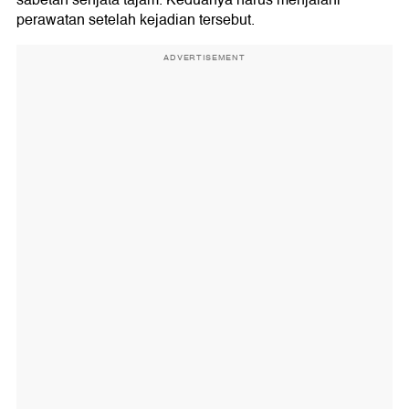
sabetan senjata tajam. Keduanya harus menjalani
perawatan setelah kejadian tersebut.
ADVERTISEMENT