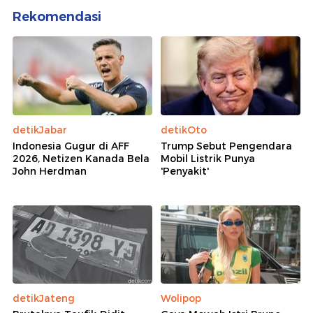
Rekomendasi
detikJabar
detikOto
Indonesia Gugur di AFF
Trump Sebut Pengendara
2026, Netizen Kanada Bela
Mobil Listrik Punya
John Herdman
'Penyakit'
detikJateng
Wolipop