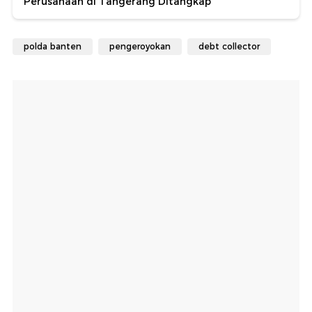
Perusahaan di Tangerang Ditangkap
polda banten
pengeroyokan
debt collector