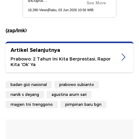
(zap/imk)
Artikel Selanjutnya
Prabowo: 2 Tahun Ini Kita Berprestasi, Rapor
Kita 'Ok' Ya
badan gizi nasional
prabowo subianto
nanik s deyang
agustina arum sari
mayjen tni trenggono
pimpinan baru bgn