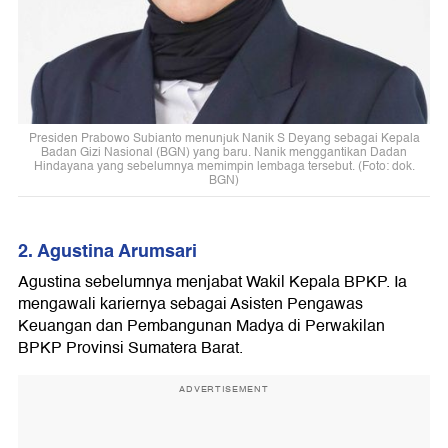
Presiden Prabowo Subianto menunjuk Nanik S Deyang sebagai Kepala
Badan Gizi Nasional (BGN) yang baru. Nanik menggantikan Dadan
Hindayana yang sebelumnya memimpin lembaga tersebut. (Foto: dok.
BGN)
2. Agustina Arumsari
Agustina sebelumnya menjabat Wakil Kepala BPKP. Ia
mengawali kariernya sebagai Asisten Pengawas
Keuangan dan Pembangunan Madya di Perwakilan
BPKP Provinsi Sumatera Barat.
ADVERTISEMENT