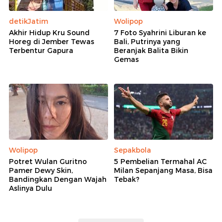
detikJatim
Wolipop
Akhir Hidup Kru Sound
7 Foto Syahrini Liburan ke
Horeg di Jember Tewas
Bali, Putrinya yang
Terbentur Gapura
Beranjak Balita Bikin
Gemas
Wolipop
Sepakbola
Potret Wulan Guritno
5 Pembelian Termahal AC
Pamer Dewy Skin,
Milan Sepanjang Masa, Bisa
Bandingkan Dengan Wajah
Tebak?
Aslinya Dulu