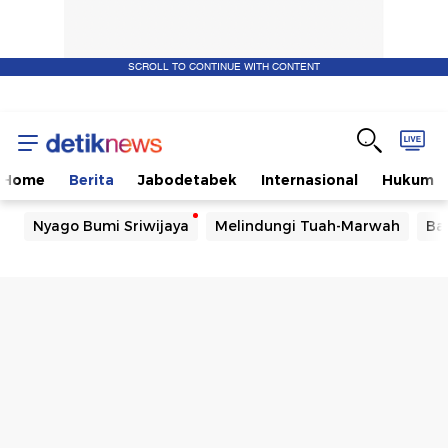
SCROLL TO CONTINUE WITH CONTENT
Home
Berita
Jabodetabek
Internasional
Hukum
Nyago Bumi Sriwijaya
Melindungi Tuah-Marwah
Ba