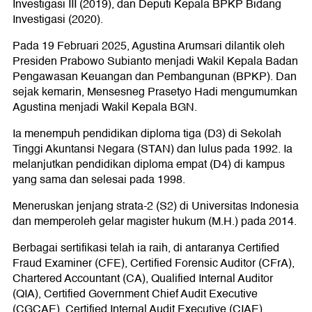
Investigasi III (2019), dan Deputi Kepala BPKP Bidang
Investigasi (2020).
Pada 19 Februari 2025, Agustina Arumsari dilantik oleh
Presiden Prabowo Subianto menjadi Wakil Kepala Badan
Pengawasan Keuangan dan Pembangunan (BPKP). Dan
sejak kemarin, Mensesneg Prasetyo Hadi mengumumkan
Agustina menjadi Wakil Kepala BGN.
Ia menempuh pendidikan diploma tiga (D3) di Sekolah
Tinggi Akuntansi Negara (STAN) dan lulus pada 1992. Ia
melanjutkan pendidikan diploma empat (D4) di kampus
yang sama dan selesai pada 1998.
Meneruskan jenjang strata-2 (S2) di Universitas Indonesia
dan memperoleh gelar magister hukum (M.H.) pada 2014.
Berbagai sertifikasi telah ia raih, di antaranya Certified
Fraud Examiner (CFE), Certified Forensic Auditor (CFrA),
Chartered Accountant (CA), Qualified Internal Auditor
(QIA), Certified Government Chief Audit Executive
(CGCAE), Certified Internal Audit Executive (CIAE),