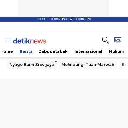
SCROLL TO CONTINUE WITH CONTENT
Home
Berita
Jabodetabek
Internasional
Hukum
Nyago Bumi Sriwijaya
Melindungi Tuah-Marwah
Ba