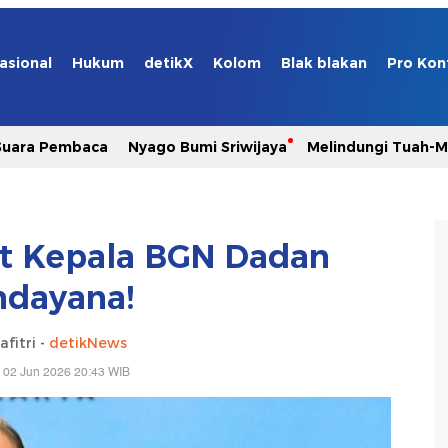
asional
Hukum
detikX
Kolom
Blak blakan
Pro Kon
Suara Pembaca
Nyago Bumi Sriwijaya
Melindungi Tuah-
t Kepala BGN Dadan
ndayana!
afitri -
detikNews
 02 Jun 2026 20:43 WIB