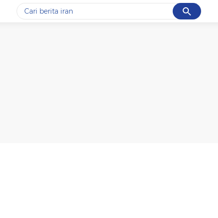
Cancel
Yang sedang ramai dicari
#1
gempa hari ini
#2
gempa
#3
prabowo
#4
iran
#5
demo
Promoted
Terakhir yang dicari
Loading...