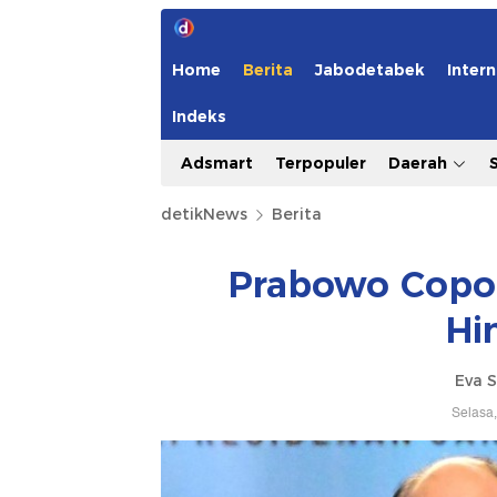
Home
Berita
Jabodetabek
Intern
Indeks
Adsmart
Terpopuler
Daerah
detikNews
Berita
Prabowo Copo
Hi
Eva S
Selasa,