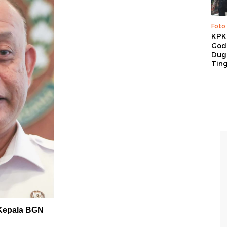
Foto
KPK 
God
Duga
Tin