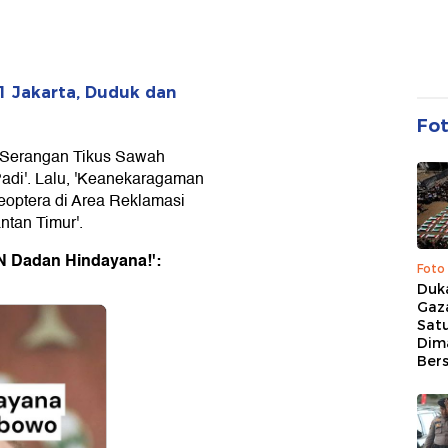
 Jakarta, Duduk dan
Fo
i Serangan Tikus Sawah
Padi'. Lalu, 'Keanekaragaman
optera di Area Reklamasi
tan Timur'.
N Dadan Hindayana!':
Foto
Duk
Gaz
Sat
Dim
Ber