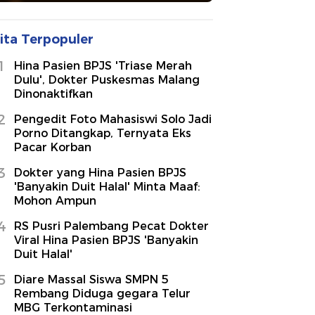
ita Terpopuler
1
Hina Pasien BPJS 'Triase Merah
Dulu', Dokter Puskesmas Malang
Dinonaktifkan
2
Pengedit Foto Mahasiswi Solo Jadi
Porno Ditangkap, Ternyata Eks
Pacar Korban
3
Dokter yang Hina Pasien BPJS
'Banyakin Duit Halal' Minta Maaf:
Mohon Ampun
4
RS Pusri Palembang Pecat Dokter
Viral Hina Pasien BPJS 'Banyakin
Duit Halal'
5
Diare Massal Siswa SMPN 5
Rembang Diduga gegara Telur
MBG Terkontaminasi