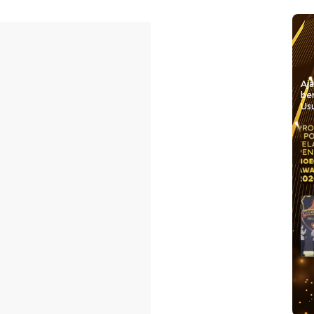
Aj
be
Usu