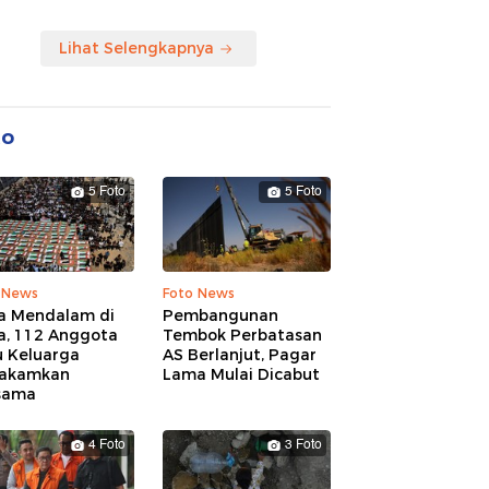
Lihat Selengkapnya
to
5 Foto
5 Foto
 News
Foto News
a Mendalam di
Pembangunan
a, 112 Anggota
Tembok Perbatasan
u Keluarga
AS Berlanjut, Pagar
akamkan
Lama Mulai Dicabut
sama
4 Foto
3 Foto