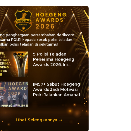
ang penghargaan persembahan detikcom
rsama POLRI kepada sosok polisi teladan.
lkan polisi teladan di sekitarmu!
5 Polisi Teladan
Penerima Hoegeng
Awards 2026, Ini
Kategori dan Kiprahnya
IM57+ Sebut Hoegeng
Awards Jadi Motivasi
Polri Jalankan Amanat
Konstitusi
Lihat Selengkapnya