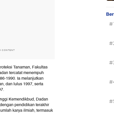
Ber
#
#
H CONTENT
#
oteksi Tanaman, Fakultas
 Dadan tercatat menempuh
86-1990. Ia melanjutkan
#
n, dan lulus 1997, serta
97.
Tinggi Kemendikbud, Dadan
#
 dengan pendidikan terakhir
jumlah karya ilmiah, termasuk