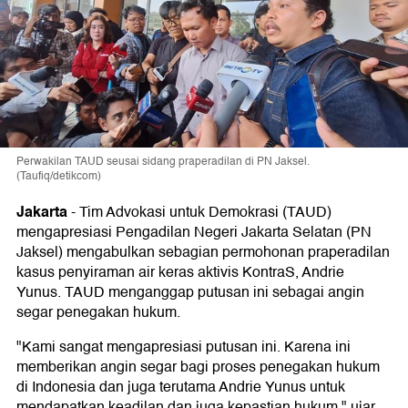
Perwakilan TAUD seusai sidang praperadilan di PN Jaksel.
(Taufiq/detikcom)
Jakarta
-
Tim Advokasi untuk Demokrasi (TAUD)
mengapresiasi Pengadilan Negeri Jakarta Selatan (PN
Jaksel) mengabulkan sebagian permohonan praperadilan
kasus penyiraman air keras aktivis KontraS, Andrie
Yunus. TAUD menganggap putusan ini sebagai angin
segar penegakan hukum.
"Kami sangat mengapresiasi putusan ini. Karena ini
memberikan angin segar bagi proses penegakan hukum
di Indonesia dan juga terutama Andrie Yunus untuk
mendapatkan keadilan dan juga kepastian hukum," ujar