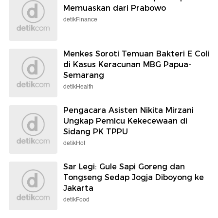
Memuaskan dari Prabowo
detikFinance
Menkes Soroti Temuan Bakteri E Coli
di Kasus Keracunan MBG Papua-
Semarang
detikHealth
Pengacara Asisten Nikita Mirzani
Ungkap Pemicu Kekecewaan di
Sidang PK TPPU
detikHot
Sar Legi: Gule Sapi Goreng dan
Tongseng Sedap Jogja Diboyong ke
Jakarta
detikFood