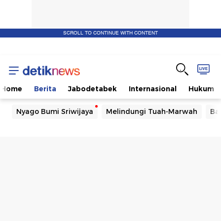
SCROLL TO CONTINUE WITH CONTENT
Home
Berita
Jabodetabek
Internasional
Hukum
Nyago Bumi Sriwijaya
Melindungi Tuah-Marwah
Ba