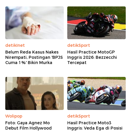
detikInet
detikSport
Belum Reda Kasus Nakes
Hasil Practice MotoGP
Nirempati, Postingan 'BPJS
Inggris 2026: Bezzecchi
Cuma 1%' Bikin Murka
Tercepat
Wolipop
detikSport
Foto: Gaya Agnez Mo
Hasil Practice Moto3
Debut Film Hollywood
Inggris: Veda Ega di Posisi