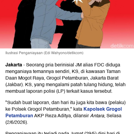
Ilustrasi Penganiayaan (Edi Wahyono/detikcom)
Jakarta
-
Seorang pria berinisial JM alias FDC diduga
menganiaya temannya sendiri, KS, di kawasan Taman
Daan Mogot Raya, Grogol Petamburan, Jakarta Barat
(Jakbar). KS, yang mengalami patah tulang hidung, telah
membuat laporan polisi (LP) terkait kasus tersebut.
"Sudah buat laporan, dan hari itu juga kita bawa (pelaku)
Kapolsek Grogol
ke Polsek Grogol Petamburan," kata
Petamburan
AKP Reza Aditya, dilansir
Antara
, Selasa
(2/6/2026).
Penganiayaan itu terjadi pada Jumat (29/5) dini hari di