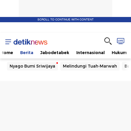
SCROLL TO CONTINUE WITH CONTENT
Home
Berita
Jabodetabek
Internasional
Hukum
Nyago Bumi Sriwijaya
Melindungi Tuah-Marwah
Ba