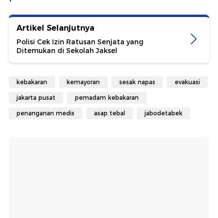
Artikel Selanjutnya
Polisi Cek Izin Ratusan Senjata yang
Ditemukan di Sekolah Jaksel
kebakaran
kemayoran
sesak napas
evakuasi
jakarta pusat
pemadam kebakaran
penanganan medis
asap tebal
jabodetabek