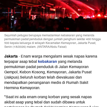
Sejumlah petugas berupaya memadamkan kebakaran yang melanda
permukiman padat penduduk dengan jumlah penghuni sekitar 400 hingga
500 kepala keluarga di wilayah Kecamatan Kemayoran, Jakarta Pusat,
Senin (1/6/2026) malam. (ANTARA/Abdu Faisal)
Jakarta
-
Enam warga mengalami sesak napas karena
kebakaran
terpapar asap tebal
yang melanda
permukiman padat penduduk di Jalan Kemayoran
Gempol, Kebon Kosong, Kemayoran, Jakarta Pusat
(Jakpus).Seluruh korban telah dievakuasi dan
mendapatkan penanganan medis di Rumah Sakit
Hermina Kemayoran.
"Saat ini ada enam orang korban yang sesak napas
akibat asap yang tebal dan sudah dibawa untuk