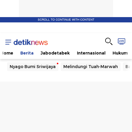
SCROLL TO CONTINUE WITH CONTENT
Home
Berita
Jabodetabek
Internasional
Hukum
Nyago Bumi Sriwijaya
Melindungi Tuah-Marwah
Ba