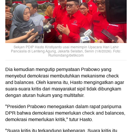
Sekjen PDIP Hasto Kristiyanto usai memimpin Upacara Hari Lahir
Pancasila di Lenteng Agung, Jakarta Selatan, Senin (1/6/2026). Foto:
Rumondang/detikcom
Dia kemudian mengutip pernyataan Prabowo yang
menyebut demokrasi membutuhkan mekanisme check
and balances. Oleh karena itu, Hasto mengingatkan agar
suara-suara kritis dari masyarakat sipil tidak dibungkam
dengan aturan hukum yang multitafsir.
"Presiden Prabowo menegaskan dalam rapat paripurna
DPR bahwa demokrasi memerlukan check and balances,
demokrasi memerlukan kritik," tutur Hasto.
"Suara kritis itu terkandung kebenaran. Suara kritis itu