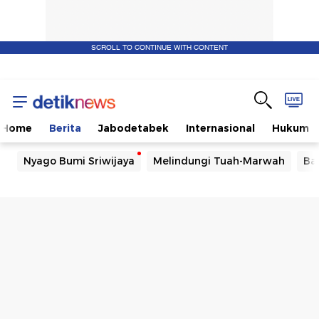
SCROLL TO CONTINUE WITH CONTENT
Home
Berita
Jabodetabek
Internasional
Hukum
Nyago Bumi Sriwijaya
Melindungi Tuah-Marwah
Ba