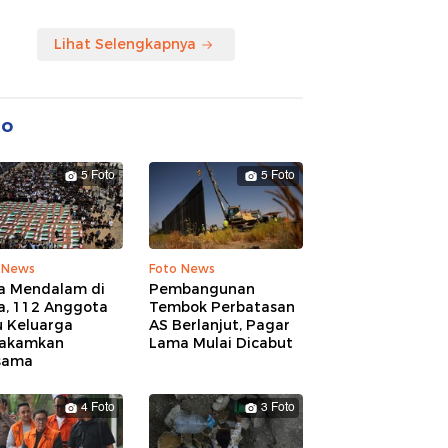
Lihat Selengkapnya
to
5 Foto
5 Foto
 News
Foto News
a Mendalam di
Pembangunan
a, 112 Anggota
Tembok Perbatasan
u Keluarga
AS Berlanjut, Pagar
akamkan
Lama Mulai Dicabut
sama
4 Foto
3 Foto