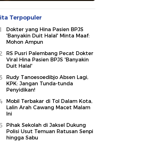
ita Terpopuler
1
Dokter yang Hina Pasien BPJS
'Banyakin Duit Halal' Minta Maaf:
Mohon Ampun
2
RS Pusri Palembang Pecat Dokter
Viral Hina Pasien BPJS 'Banyakin
Duit Halal'
3
Rudy Tanoesoedibjo Absen Lagi,
KPK: Jangan Tunda-tunda
Penyidikan!
4
Mobil Terbakar di Tol Dalam Kota,
Lalin Arah Cawang Macet Malam
Ini
5
Pihak Sekolah di Jaksel Dukung
Polisi Usut Temuan Ratusan Senpi
hingga Sabu