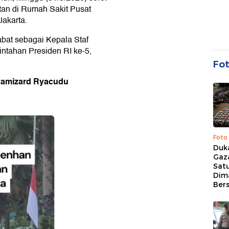
tan di Rumah Sakit Pusat
akarta.
abat sebagai Kepala Staf
ntahan Presiden RI ke-5,
Fo
yamizard Ryacudu
Foto
Duk
Gaz
Sat
Dim
Ber