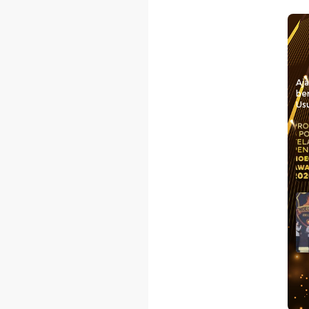
Aj
be
Usu