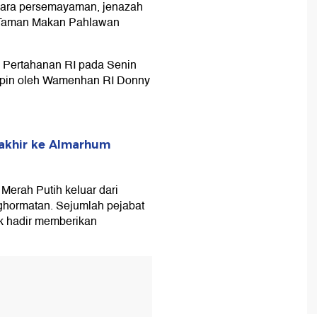
acara persemayaman, jenazah
 Taman Makan Pahlawan
n Pertahanan RI pada Senin
impin oleh Wamenhan RI Donny
akhir ke Almarhum
Merah Putih keluar dari
hormatan. Sejumlah pejabat
ak hadir memberikan