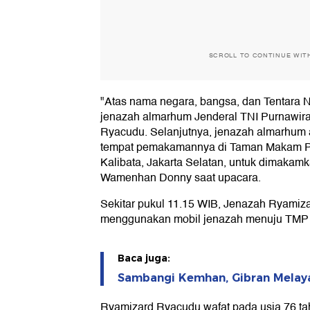
SCROLL TO CONTINUE WIT
"Atas nama negara, bangsa, dan Tentara 
jenazah almarhum Jenderal TNI Purnawir
Ryacudu. Selanjutnya, jenazah almarhum 
tempat pemakamannya di Taman Makam P
Kalibata, Jakarta Selatan, untuk dimakamka
Wamenhan Donny saat upacara.
Sekitar pukul 11.15 WIB, Jenazah Ryamiz
menggunakan mobil jenazah menuju TMP 
Baca juga:
Sambangi Kemhan, Gibran Melay
Ryamizard Ryacudu wafat pada usia 76 tah