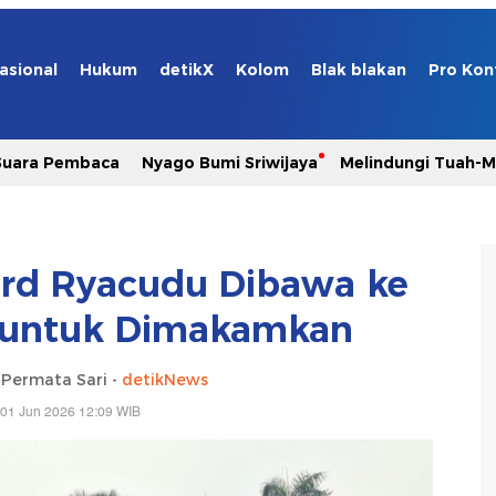
asional
Hukum
detikX
Kolom
Blak blakan
Pro Kon
Suara Pembaca
Nyago Bumi Sriwijaya
Melindungi Tuah-
rd Ryacudu Dibawa ke
 untuk Dimakamkan
a Permata Sari -
detikNews
 01 Jun 2026 12:09 WIB