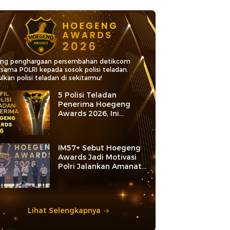
ang penghargaan persembahan detikcom
rsama POLRI kepada sosok polisi teladan.
lkan polisi teladan di sekitarmu!
5 Polisi Teladan
Penerima Hoegeng
Awards 2026, Ini
Kategori dan Kiprahnya
IM57+ Sebut Hoegeng
Awards Jadi Motivasi
Polri Jalankan Amanat
Konstitusi
Lihat Selengkapnya