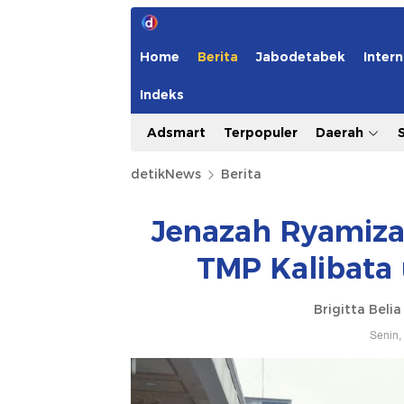
Home
Berita
Jabodetabek
Intern
Indeks
Adsmart
Terpopuler
Daerah
detikNews
Berita
Jenazah Ryamiza
TMP Kalibata
Brigitta Beli
Senin,