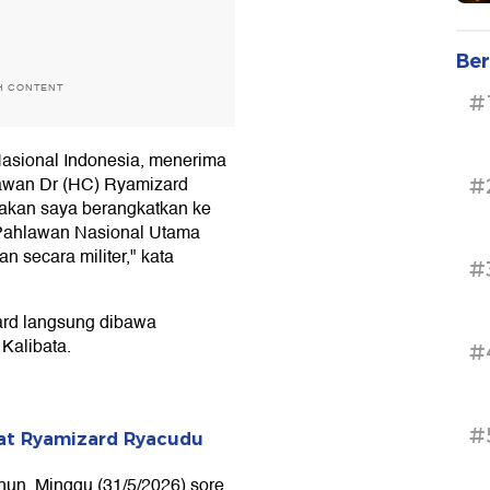
Ber
H CONTENT
#
Nasional Indonesia, menerima
awan Dr (HC) Ryamizard
#
akan saya berangkatkan ke
ahlawan Nasional Utama
n secara militer," kata
#
ard langsung dibawa
Kalibata.
#
#
at Ryamizard Ryacudu
un, Minggu (31/5/2026) sore.