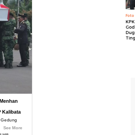
Foto
KPK 
God
Duga
Tin