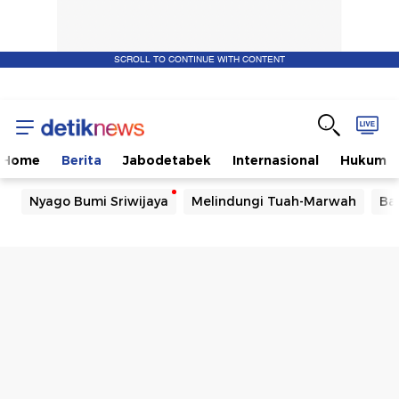
SCROLL TO CONTINUE WITH CONTENT
Home
Berita
Jabodetabek
Internasional
Hukum
Nyago Bumi Sriwijaya
Melindungi Tuah-Marwah
Ba