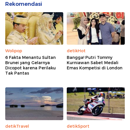
Rekomendasi
Wolipop
detikHot
6 Fakta Menantu Sultan
Bangga! Putri Tommy
Brunei yang Gelarnya
Kurniawan Sabet Medali
Dicopot karena Perilaku
Emas Kompetisi di London
Tak Pantas
detikTravel
detikSport