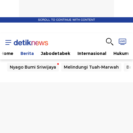
SCROLL TO CONTINUE WITH CONTENT
Home
Berita
Jabodetabek
Internasional
Hukum
Nyago Bumi Sriwijaya
Melindungi Tuah-Marwah
Ba