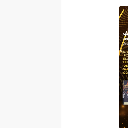
Aj
be
Usu