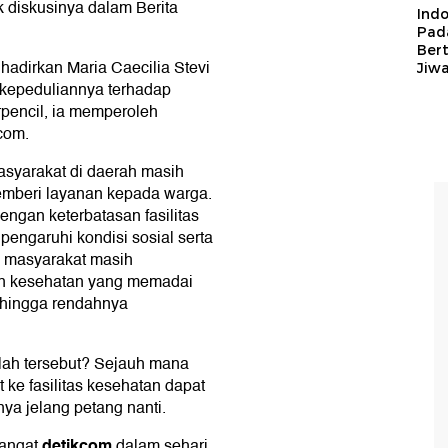
k diskusinya dalam Berita
Ind
Pad
Ber
adirkan Maria Caecilia Stevi
Jiw
 kepeduliannya terhadap
rpencil, ia memperoleh
com.
asyarakat di daerah masih
mberi layanan kepada warga.
engan keterbatasan fasilitas
pengaruhi kondisi sosial serta
, masyarakat masih
an kesehatan yang memadai
i, hingga rendahnya
lah tersebut? Sejauh mana
ke fasilitas kesehatan dapat
nya jelang petang nanti.
detikcom
hangat
dalam sehari