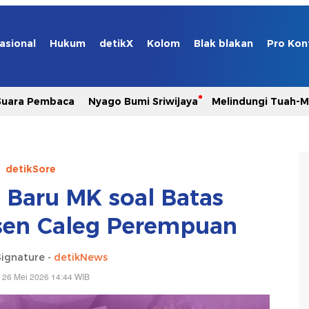
asional
Hukum
detikX
Kolom
Blak blakan
Pro Kon
Suara Pembaca
Nyago Bumi Sriwijaya
Melindungi Tuah-
detikSore
n Baru MK soal Batas
sen Caleg Perempuan
Signature -
detikNews
 26 Mei 2026 14:44 WIB