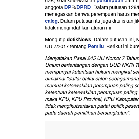
perempuan
(MK) soal keterwakilan
dalam
DP
DPRD
anggota
R/
. Dalam putusan 128
menegaskan bahwa perempuan harus mengi
caleg
. Dalam putusan itu juga dituliskan ji
tidak mengindahkan aturan ini.
detikNews
Mengutip
, Dalam putusan ini,
Pemilu
UU 7/2017 tentang
. Berikut ini bu
Menyatakan Pasal 245 UU Nomor 7 Tahun 
Umum bertentangan dengan UUD NKRI Tah
mempunyai ketentuan hukum mengikat seca
dimaknai "daftar bakal calon sebagaiman
memuat keterwakilan perempuan paling se
ketentuan keterwakilan perempuan paling s
maka KPU, KPU Provinsi, KPU Kabupaten
tidak mengikutsertakan partai politik pese
pada daerah pemilihan bersangkutan".