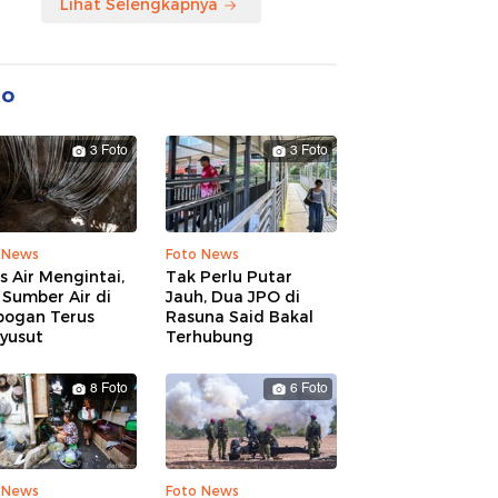
Lihat Selengkapnya
to
3 Foto
3 Foto
 News
Foto News
is Air Mengintai,
Tak Perlu Putar
Sumber Air di
Jauh, Dua JPO di
bogan Terus
Rasuna Said Bakal
yusut
Terhubung
8 Foto
6 Foto
 News
Foto News