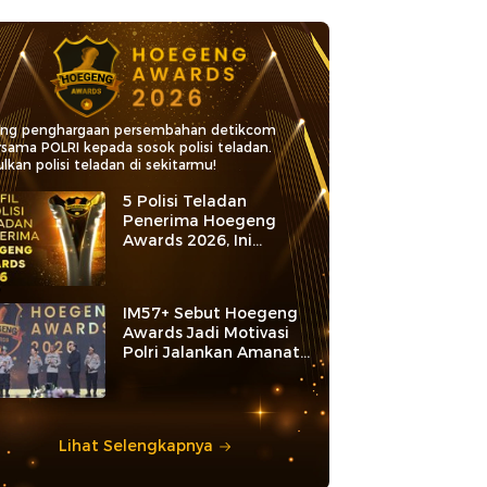
ang penghargaan persembahan detikcom
rsama POLRI kepada sosok polisi teladan.
lkan polisi teladan di sekitarmu!
5 Polisi Teladan
Penerima Hoegeng
Awards 2026, Ini
Kategori dan Kiprahnya
IM57+ Sebut Hoegeng
Awards Jadi Motivasi
Polri Jalankan Amanat
Konstitusi
Lihat Selengkapnya