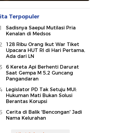
ita Terpopuler
1
Sadisnya Saepul Mutilasi Pria
Kenalan di Medsos
2
128 Ribu Orang Ikut War Tiket
Upacara HUT RI di Hari Pertama,
Ada dari LN
3
6 Kereta Api Berhenti Darurat
Saat Gempa M 5,2 Guncang
Pangandaran
4
Legislator PD Tak Setuju MUI:
Hukuman Mati Bukan Solusi
Berantas Korupsi
5
Cerita di Balik 'Bencongan' Jadi
Nama Kelurahan