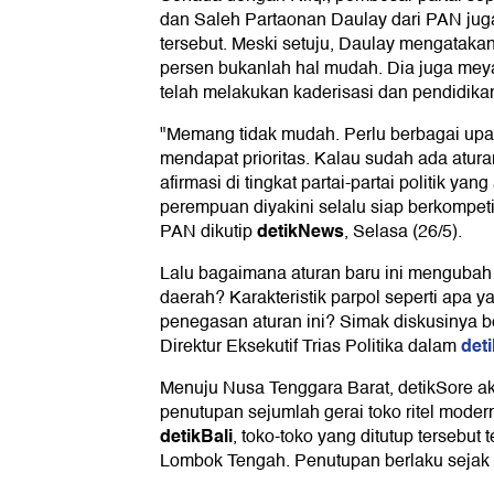
dan Saleh Partaonan Daulay dari PAN ju
tersebut. Meski setuju, Daulay mengataka
persen bukanlah hal mudah. Dia juga meyak
telah melakukan kaderisasi dan pendidikan
"Memang tidak mudah. Perlu berbagai up
mendapat prioritas. Kalau sudah ada atur
afirmasi di tingkat partai-partai politik ya
perempuan diyakini selalu siap berkompet
detikNews
PAN dikutip
, Selasa (26/5).
Lalu bagaimana aturan baru ini mengubah st
daerah? Karakteristik parpol seperti apa
penegasan aturan ini? Simak diskusinya 
det
Direktur Eksekutif Trias Politika dalam
Menuju Nusa Tenggara Barat, detikSore ak
penutupan sejumlah gerai toko ritel mode
detikBali
, toko-toko yang ditutup tersebut 
Lombok Tengah. Penutupan berlaku sejak 