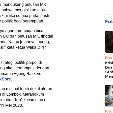
ga mendukung putusan MK
n bahwa mengisi kuota 30
ini jika semua partai pasti
 politik bagi perempuan.
Fo
aya agar perempuan bisa
an UU dan putusan MK, tinggal
ng ada. Kalau jalannya lapang,
isi," kata ketua Waka DPP
Foto
rategi politik parpol di
Kris
 yang akan terdampak dengan
Dua 
Gro
bersama Agung Baskoro,
Men
ikSore
.
an melihat lebih dekat aturan
rn di Lombok. Merangkum
tersebar di 10 kecamatan di
11 Mei 2026.
Foto