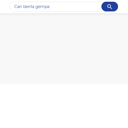
Cancel
Yang sedang ramai dicari
#1
gempa hari ini
#2
demo
#3
gempa
#4
iran
#5
prabowo
Promoted
Terakhir yang dicari
Loading...