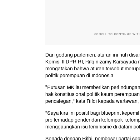
SCROLL TO CONTINUE WIT
Dari gedung parlemen, aturan ini riuh dis
Komisi II DPR RI, Rifqinizamy Karsayuda m
mengatakan bahwa aturan tersebut merup
politik perempuan di Indonesia.
"Putusan MK itu memberikan perlindungan 
hak konstitusional politik kaum perempuan
pencalegan," kata Rifqi kepada wartawan, 
"Saya kira ini positif bagi blueprint kepem
pro terhadap gender dan kelompok-kelomp
menggaungkan isu feminisme di dalam politik
Senada dengan Rifqi, pembesar partai sepe