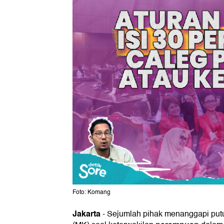
Foto: Komang
Jakarta
-
Sejumlah pihak menanggapi pu