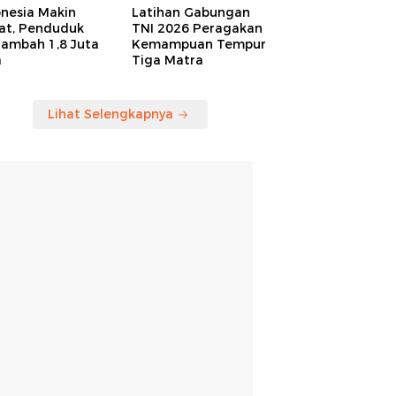
onesia Makin
Latihan Gabungan
at, Penduduk
TNI 2026 Peragakan
tambah 1,8 Juta
Kemampuan Tempur
a
Tiga Matra
Lihat Selengkapnya