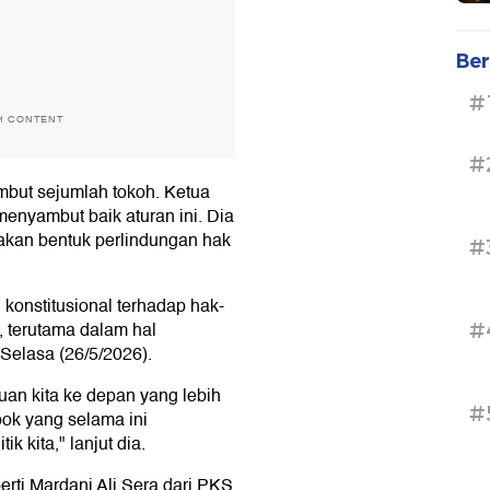
Ber
#
H CONTENT
#
ambut sejumlah tokoh. Ketua
enyambut baik aturan ini. Dia
akan bentuk perlindungan hak
#
konstitusional terhadap hak-
, terutama dalam hal
#
Selasa (26/5/2026).
iluan kita ke depan yang lebih
#
ok yang selama ini
 kita," lanjut dia.
rti Mardani Ali Sera dari PKS