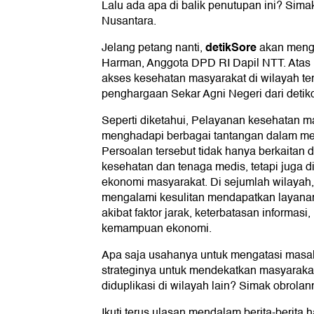
Lalu ada apa di balik penutupan ini? Sima
Nusantara.
detikSore
Jelang petang nanti,
akan mengh
Harman, Anggota DPD RI Dapil NTT. Atas
akses kesehatan masyarakat di wilayah te
penghargaan Sekar Agni Negeri dari detik
Seperti diketahui, Pelayanan kesehatan m
menghadapi berbagai tantangan dalam me
Persoalan tersebut tidak hanya berkaitan d
kesehatan dan tenaga medis, tetapi juga di
ekonomi masyarakat. Di sejumlah wilayah
mengalami kesulitan mendapatkan layan
akibat faktor jarak, keterbatasan informas
kemampuan ekonomi.
Apa saja usahanya untuk mengatasi masa
strateginya untuk mendekatkan masyarakat 
diduplikasi di wilayah lain? Simak obrolan
Ikuti terus ulasan mendalam berita-berita 