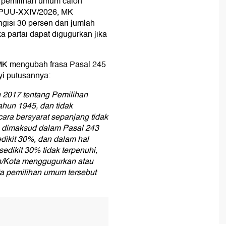
 pemilihan umum calon
/PUU-XXIV/2026, MK
si 30 persen dari jumlah
ka partai dapat digugurkan jika
 MK mengubah frasa Pasal 245
nyi putusannya:
2017 tentang Pemilihan
un 1945, dan tidak
ra bersyarat sepanjang tidak
a dimaksud dalam Pasal 243
dikit 30%, dan dalam hal
edikit 30% tidak terpenuhi,
/Kota menggugurkan atau
rta pemilihan umum tersebut