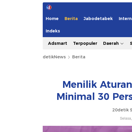
Home
Berita
Jabodetabek
Intern
Indeks
Adsmart
Terpopuler
Daerah
detikNews
Berita
Menilik Atura
Minimal 30 Per
20detik 
Selasa,