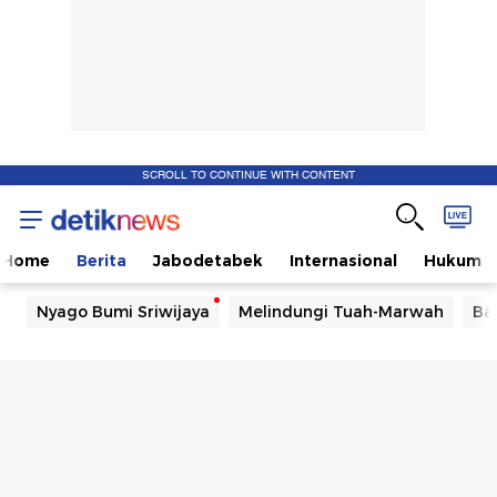
SCROLL TO CONTINUE WITH CONTENT
Home
Berita
Jabodetabek
Internasional
Hukum
Nyago Bumi Sriwijaya
Melindungi Tuah-Marwah
Ba