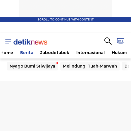
SCROLL TO CONTINUE WITH CONTENT
Home
Berita
Jabodetabek
Internasional
Hukum
Nyago Bumi Sriwijaya
Melindungi Tuah-Marwah
Ba