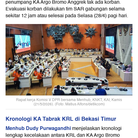
penumpang KA Argo Bromo Anggrek tak ada korban.
Evakuasi korban dilakukan tim SAR gabungan selama
sekitar 12 jam atau selesai pada Selasa (28/4) pagi hari.
Rapat kerja Komisi V DPR bersama Menhub, KNKT, KAI, Kamis
(21/5/2026). (Foto: Matius Alfons/detikcom)
Kronologi KA Tabrak KRL di Bekasi Timur
Menhub Dudy Purwagandhi
menjelaskan kronologi
lengkap kecelakaan antara KRL dan KA Argo Bromo