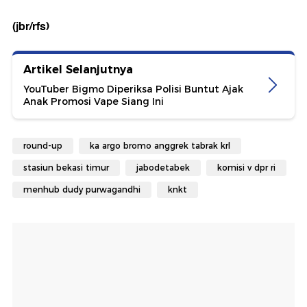
(jbr/rfs)
Artikel Selanjutnya
YouTuber Bigmo Diperiksa Polisi Buntut Ajak
Anak Promosi Vape Siang Ini
round-up
ka argo bromo anggrek tabrak krl
stasiun bekasi timur
jabodetabek
komisi v dpr ri
menhub dudy purwagandhi
knkt