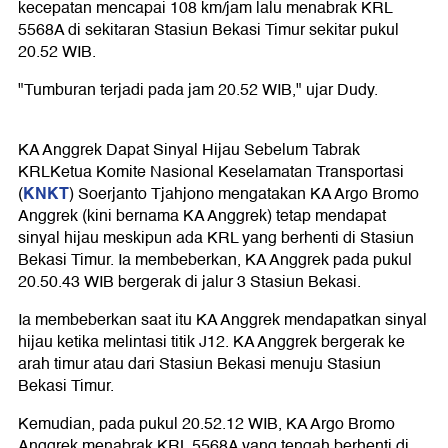
kecepatan mencapai 108 km/jam lalu menabrak KRL
5568A di sekitaran Stasiun Bekasi Timur sekitar pukul
20.52 WIB.
"Tumburan terjadi pada jam 20.52 WIB," ujar Dudy.
KA Anggrek Dapat Sinyal Hijau Sebelum Tabrak
KRL
Ketua Komite Nasional Keselamatan Transportasi
KNKT
(
) Soerjanto Tjahjono mengatakan KA Argo Bromo
Anggrek (kini bernama KA Anggrek) tetap mendapat
sinyal hijau meskipun ada KRL yang berhenti di Stasiun
Bekasi Timur. Ia membeberkan, KA Anggrek pada pukul
20.50.43 WIB bergerak di jalur 3 Stasiun Bekasi.
Ia membeberkan saat itu KA Anggrek mendapatkan sinyal
hijau ketika melintasi titik J12. KA Anggrek bergerak ke
arah timur atau dari Stasiun Bekasi menuju Stasiun
Bekasi Timur.
Kemudian, pada pukul 20.52.12 WIB, KA Argo Bromo
Anggrek menabrak KRL 5568A yang tengah berhenti di