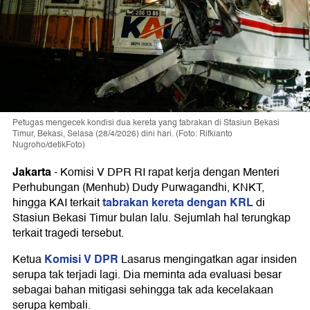
Petugas mengecek kondisi dua kereta yang tabrakan di Stasiun Bekasi
Timur, Bekasi, Selasa (28/4/2026) dini hari. (Foto: Rifkianto
Nugroho/detikFoto)
Jakarta
-
Komisi V DPR RI rapat kerja dengan Menteri
Perhubungan (Menhub) Dudy Purwagandhi, KNKT,
tabrakan kereta dengan KRL
hingga KAI terkait
di
Stasiun Bekasi Timur bulan lalu. Sejumlah hal terungkap
terkait tragedi tersebut.
Komisi V DPR
Ketua
Lasarus mengingatkan agar insiden
serupa tak terjadi lagi. Dia meminta ada evaluasi besar
sebagai bahan mitigasi sehingga tak ada kecelakaan
serupa kembali.