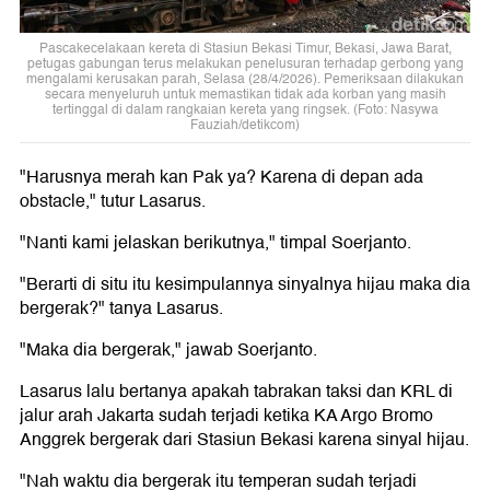
Pascakecelakaan kereta di Stasiun Bekasi Timur, Bekasi, Jawa Barat,
petugas gabungan terus melakukan penelusuran terhadap gerbong yang
mengalami kerusakan parah, Selasa (28/4/2026). Pemeriksaan dilakukan
secara menyeluruh untuk memastikan tidak ada korban yang masih
tertinggal di dalam rangkaian kereta yang ringsek. (Foto: Nasywa
Fauziah/detikcom)
"Harusnya merah kan Pak ya? Karena di depan ada
obstacle," tutur Lasarus.
"Nanti kami jelaskan berikutnya," timpal Soerjanto.
"Berarti di situ itu kesimpulannya sinyalnya hijau maka dia
bergerak?" tanya Lasarus.
"Maka dia bergerak," jawab Soerjanto.
Lasarus lalu bertanya apakah tabrakan taksi dan KRL di
jalur arah Jakarta sudah terjadi ketika KA Argo Bromo
Anggrek bergerak dari Stasiun Bekasi karena sinyal hijau.
"Nah waktu dia bergerak itu temperan sudah terjadi