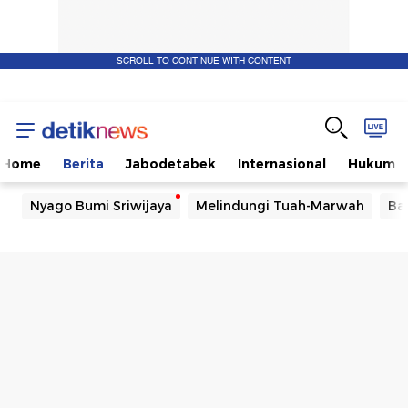
SCROLL TO CONTINUE WITH CONTENT
Home
Berita
Jabodetabek
Internasional
Hukum
Nyago Bumi Sriwijaya
Melindungi Tuah-Marwah
Ba