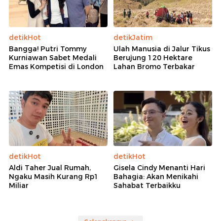
detikHot
detikJatim
Bangga! Putri Tommy
Ulah Manusia di Jalur Tikus
Kurniawan Sabet Medali
Berujung 120 Hektare
Emas Kompetisi di London
Lahan Bromo Terbakar
detikHot
detikHot
Aldi Taher Jual Rumah,
Gisela Cindy Menanti Hari
Ngaku Masih Kurang Rp1
Bahagia: Akan Menikahi
Miliar
Sahabat Terbaikku