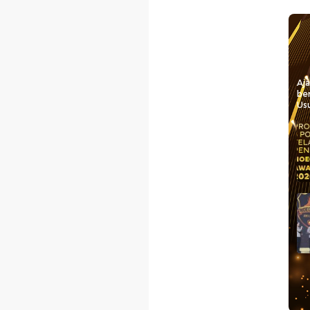
Aj
be
Usu