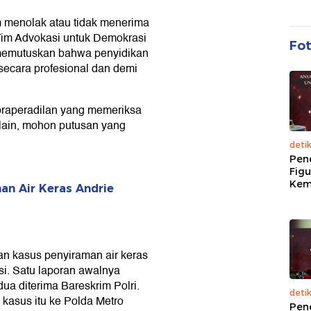
m menolak atau tidak menerima
Tim Advokasi untuk Demokrasi
Fo
 memutuskan bahwa penyidikan
secara profesional dan demi
praperadilan yang memeriksa
lain, mohon putusan yang
deti
Pen
Figu
Kem
an Air Keras Andrie
an kasus penyiraman air keras
si. Satu laporan awalnya
ua diterima Bareskrim Polri.
deti
kasus itu ke Polda Metro
Pen