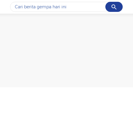
Cancel
Yang sedang ramai dicari
#1
data live draw sgp
#2
piala presiden 2026
#3
prabowo
#4
iran
#5
gempa hari ini
Promoted
Terakhir yang dicari
Loading...