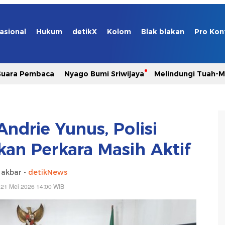
asional
Hukum
detikX
Kolom
Blak blakan
Pro Kon
Suara Pembaca
Nyago Bumi Sriwijaya
Melindungi Tuah-
Andrie Yunus, Polisi
kan Perkara Masih Aktif
 akbar -
detikNews
 21 Mei 2026 14:00 WIB