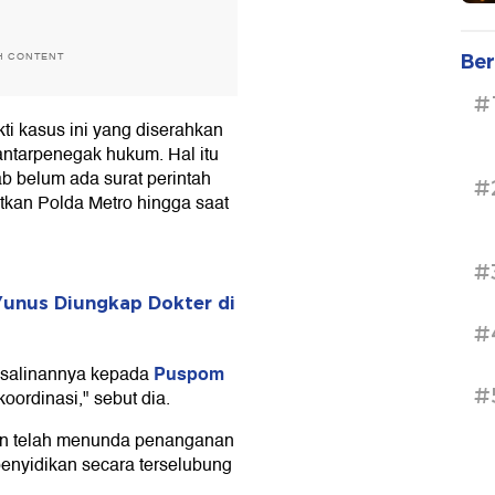
H CONTENT
Ber
#
i kasus ini yang diserahkan
antarpenegak hukum. Hal itu
b belum ada surat perintah
#
itkan Polda Metro hingga saat
#
Yunus Diungkap Dokter di
#
Puspom
 salinannya kepada
#
ordinasi," sebut dia.
on telah menunda penanganan
enyidikan secara terselubung