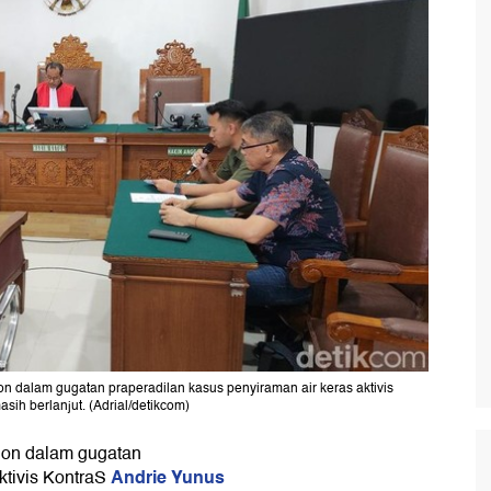
n dalam gugatan praperadilan kasus penyiraman air keras aktivis
ih berlanjut. (Adrial/detikcom)
hon dalam gugatan
Andrie Yunus
ktivis KontraS