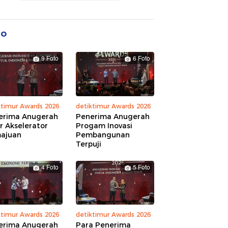
to
9 Foto
6 Foto
ktimur Awards 2026
detiktimur Awards 2026
erima Anugerah
Penerima Anugerah
r Akselerator
Progam Inovasi
ajuan
Pembangunan
Terpuji
4 Foto
5 Foto
ktimur Awards 2026
detiktimur Awards 2026
erima Anugerah
Para Penerima