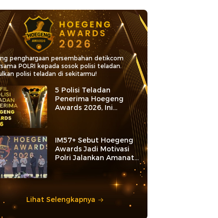
ang penghargaan persembahan detikcom
rsama POLRI kepada sosok polisi teladan.
lkan polisi teladan di sekitarmu!
5 Polisi Teladan
Penerima Hoegeng
Awards 2026, Ini
Kategori dan Kiprahnya
IM57+ Sebut Hoegeng
Awards Jadi Motivasi
Polri Jalankan Amanat
Konstitusi
Lihat Selengkapnya