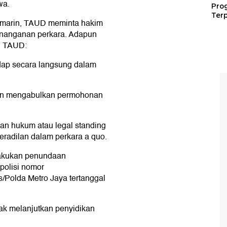
wa.
Pro
Terp
kemarin, TAUD meminta hakim
enanganan perkara. Adapun
n TAUD:
ap secara langsung dalam
dan mengabulkan permohonan
n hukum atau legal standing
radilan dalam perkara a quo.
lakukan penundaan
polisi nomor
s/Polda Metro Jaya tertanggal
ak melanjutkan penyidikan