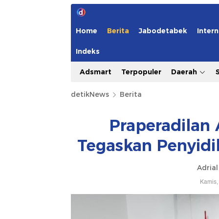
Home
Berita
Jabodetabek
Intern
Indeks
Adsmart
Terpopuler
Daerah
detikNews
Berita
Praperadilan 
Tegaskan Penyidi
Adrial
Kamis,