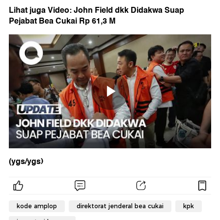
Lihat juga Video: John Field dkk Didakwa Suap
Pejabat Bea Cukai Rp 61,3 M
(ygs/ygs)
kode amplop
direktorat jenderal bea cukai
kpk