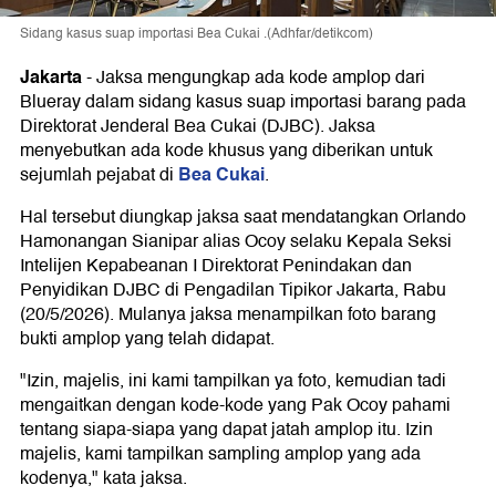
Sidang kasus suap importasi Bea Cukai .(Adhfar/detikcom)
Jakarta
-
Jaksa mengungkap ada kode amplop dari
Blueray dalam sidang kasus suap importasi barang pada
Direktorat Jenderal Bea Cukai (DJBC). Jaksa
menyebutkan ada kode khusus yang diberikan untuk
Bea Cukai
sejumlah pejabat di
.
Hal tersebut diungkap jaksa saat mendatangkan Orlando
Hamonangan Sianipar alias Ocoy selaku Kepala Seksi
Intelijen Kepabeanan I Direktorat Penindakan dan
Penyidikan DJBC di Pengadilan Tipikor Jakarta, Rabu
(20/5/2026). Mulanya jaksa menampilkan foto barang
bukti amplop yang telah didapat.
"Izin, majelis, ini kami tampilkan ya foto, kemudian tadi
mengaitkan dengan kode-kode yang Pak Ocoy pahami
tentang siapa-siapa yang dapat jatah amplop itu. Izin
majelis, kami tampilkan sampling amplop yang ada
kodenya," kata jaksa.