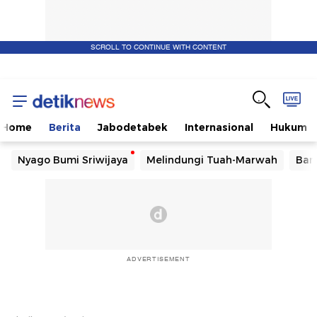
SCROLL TO CONTINUE WITH CONTENT
Home
Berita
Jabodetabek
Internasional
Hukum
Nyago Bumi Sriwijaya
Melindungi Tuah-Marwah
Ban
ADVERTISEMENT