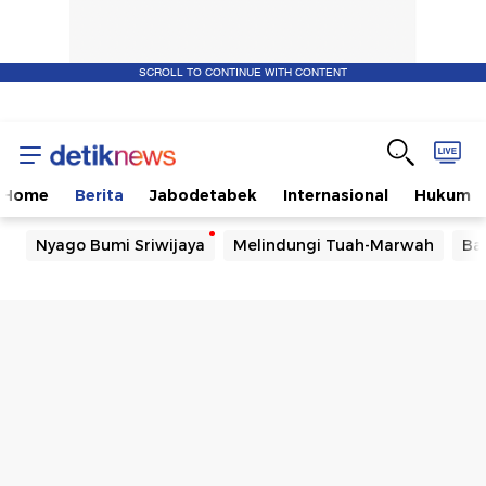
SCROLL TO CONTINUE WITH CONTENT
Home
Berita
Jabodetabek
Internasional
Hukum
Nyago Bumi Sriwijaya
Melindungi Tuah-Marwah
Ba