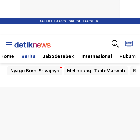
SCROLL TO CONTINUE WITH CONTENT
Home
Berita
Jabodetabek
Internasional
Hukum
Nyago Bumi Sriwijaya
Melindungi Tuah-Marwah
Ba