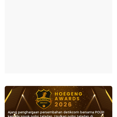
Ajang penghargaan persembahan detikcom bersama POLRI
kepada sosok polisi teladan. Usulkan polisi teladan di