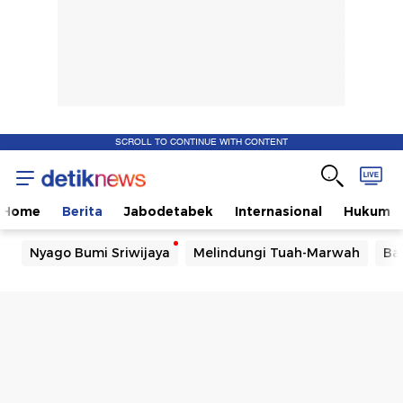
SCROLL TO CONTINUE WITH CONTENT
Home
Berita
Jabodetabek
Internasional
Hukum
Nyago Bumi Sriwijaya
Melindungi Tuah-Marwah
Ba