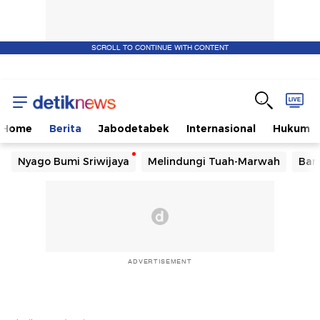
SCROLL TO CONTINUE WITH CONTENT
Home
Berita
Jabodetabek
Internasional
Hukum
Nyago Bumi Sriwijaya
Melindungi Tuah-Marwah
Ban
ADVERTISEMENT