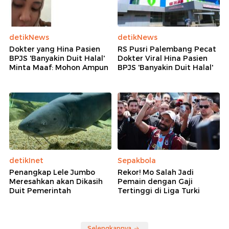
detikNews
detikNews
Dokter yang Hina Pasien
RS Pusri Palembang Pecat
BPJS 'Banyakin Duit Halal'
Dokter Viral Hina Pasien
Minta Maaf: Mohon Ampun
BPJS 'Banyakin Duit Halal'
detikInet
Sepakbola
Penangkap Lele Jumbo
Rekor! Mo Salah Jadi
Meresahkan akan Dikasih
Pemain dengan Gaji
Duit Pemerintah
Tertinggi di Liga Turki
Selengkapnya