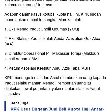
ketemu sekarang," tuturnya.
Adapun dalam kasus korupsi kuota haji ini, KPK sudah
menetapkan empat tersangka. Mereka ialah:
1. Eks Menag Yaqut Cholil Qoumas (YCQ)
2. Eks Stafsus Yaqut, Ishfah Abidal Azis alias Gus Alex
(IAA)
3. Direktur Operasional PT Makassar Toraja (Maktour)
Ismail Adham (ISM)
4. Ketum Asosiasi Kesthuri Asrul Azis Taba (ASR).
KPK menduga Ismail dan Asrul memberikan uang kepada
Yaqut selaku mantan Menag. Pemberian uang itu
dilakukan lewat perantara, yakni mantan stafsus Yaqut,
Gus Alex.
Baca juga:
KPK Usut Dugaan Jual Beli Kuota Haji Antar-