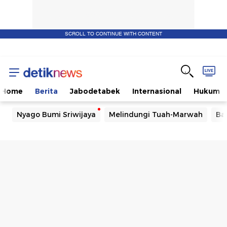
SCROLL TO CONTINUE WITH CONTENT
Home
Berita
Jabodetabek
Internasional
Hukum
Nyago Bumi Sriwijaya
Melindungi Tuah-Marwah
Ba