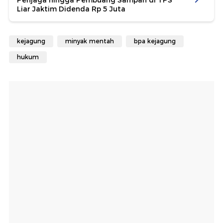
Penjaga hingga Pembuang Sampah di TPS
Liar Jaktim Didenda Rp 5 Juta
kejagung
minyak mentah
bpa kejagung
hukum