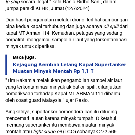
to ship
secara ilegal," kata Rasio Ridho Sani, dalam
jumpa pers di KLHK, Jumat (12/7/2024).
Dari hasil pengamatan melalui drone, terlihat sambungan
pipa kedua kapal terhubung dan juga adanya
oil spill
dari
kapal MT Arman 114. Kemudian, petugas yang sedang
berpatroli mengambil sampel air laut yang terkontaminasi
minyak untuk diperiksa.
Baca juga:
Kejagung Kembali Lelang Kapal Supertanker
Muatan Minyak Mentah Rp 1,1 T
"Tim Bakamla melakukan pengambilan sampel air laut
yang terkontaminasi minyak akibat oil spill, dilanjutkan
pemeriksaan terhadap Kapal MT ARMAN 114 dibantu
oleh coast guard Malaysia," ujar Rasio.
Singkatnya, supertanker berbendera Iran itu dituding
mencemari lautan karena minyak tumpah. Diketahui,
memang supertanker itu membawa muatan minyak
mentah atau
light crude oil
(LCO) sebanyak 272.569