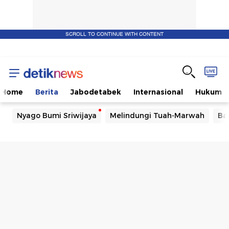
SCROLL TO CONTINUE WITH CONTENT
Home
Berita
Jabodetabek
Internasional
Hukum
Nyago Bumi Sriwijaya
Melindungi Tuah-Marwah
Ba