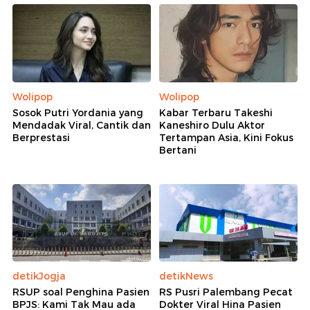
Wolipop
Wolipop
Sosok Putri Yordania yang
Kabar Terbaru Takeshi
Mendadak Viral, Cantik dan
Kaneshiro Dulu Aktor
Berprestasi
Tertampan Asia, Kini Fokus
Bertani
detikJogja
detikNews
RSUP soal Penghina Pasien
RS Pusri Palembang Pecat
BPJS: Kami Tak Mau ada
Dokter Viral Hina Pasien