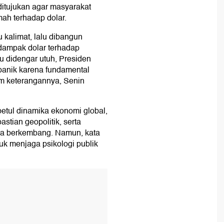
itujukan agar masyarakat
mah terhadap dolar.
 kalimat, lalu dibangun
dampak dolar terhadap
lau didengar utuh, Presiden
panik karena fundamental
am keterangannya, Senin
tul dinamika ekonomi global,
tian geopolitik, serta
ra berkembang. Namun, kata
uk menjaga psikologi publik