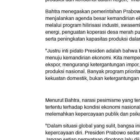
Bahtra menegaskan pemerintahan Prabowo
menjalankan agenda besar kemandirian ek
melalui program hilirisasi industri, swas
energi, penguatan koperasi desa merah puti
serta peningkatan kapasitas produksi dala
"Justru inti pidato Presiden adalah bahwa
menuju kemandirian ekonomi. Kita memperk
ekspor, mengurangi ketergantungan impo
produksi nasional. Banyak program priori
kekuatan domestik, bukan ketergantungan t
Menurut Bahtra, narasi pesimisme yang te
tertentu terhadap kondisi ekonomi nasional
melemahkan kepercayaan publik dan psiko
"Dalam situasi global yang sulit, bangsa
kepercayaan diri. Presiden Prabowo sed
Jangan setiap pernyataan dipotong lalu d