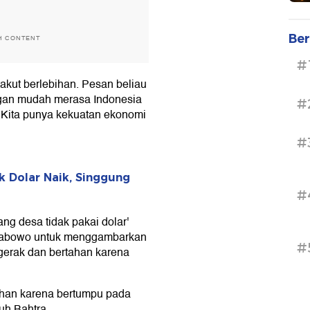
Ber
H CONTENT
#
 takut berlebihan. Pesan beliau
ngan mudah merasa Indonesia
#
 Kita punya kekuatan ekonomi
#
 Dolar Naik, Singgung
#
ang desa tidak pakai dolar'
rabowo untuk menggambarkan
#
gerak dan bertahan karena
tahan karena bertumpu pada
uh Bahtra.