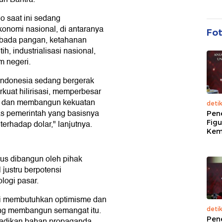
 saat ini sedang
onomi nasional, di antaranya
Fo
embada pangan, ketahanan
h, industrialisasi nasional,
m negeri.
 Indonesia sedang bergerak
uat hilirisasi, memperbesar
r, dan membangun kekuatan
deti
tas pemerintah yang basisnya
Pen
Figu
erhadap dolar," lanjutnya.
Kem
rus dibangun oleh pihak
 justru berpotensi
logi pasar.
 ini membutuhkan optimisme dan
ang membangun semangat itu.
deti
Pen
ijadikan bahan propaganda