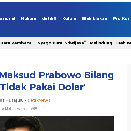
asional
Hukum
detikX
Kolom
Blak blakan
Pro Kon
Suara Pembaca
Nyago Bumi Sriwijaya
Melindungi Tuah-
 Maksud Prabowo Bilang
Tidak Pakai Dolar'
ns Hutajulu -
detikNews
 18 Mei 2026 15:01 WIB