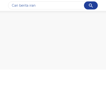
Cancel
Yang sedang ramai dicari
#1
data live draw sgp
#2
piala presiden 2026
#3
prabowo
#4
iran
#5
gempa hari ini
Promoted
Terakhir yang dicari
Loading...