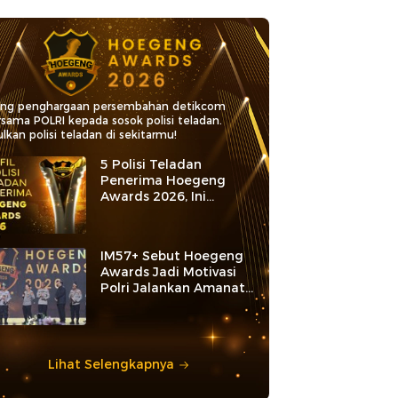
ang penghargaan persembahan detikcom
rsama POLRI kepada sosok polisi teladan.
lkan polisi teladan di sekitarmu!
5 Polisi Teladan
Penerima Hoegeng
Awards 2026, Ini
Kategori dan Kiprahnya
IM57+ Sebut Hoegeng
Awards Jadi Motivasi
Polri Jalankan Amanat
Konstitusi
Lihat Selengkapnya