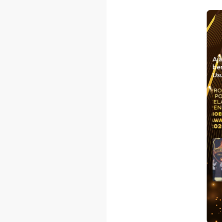
Aj
be
Usu