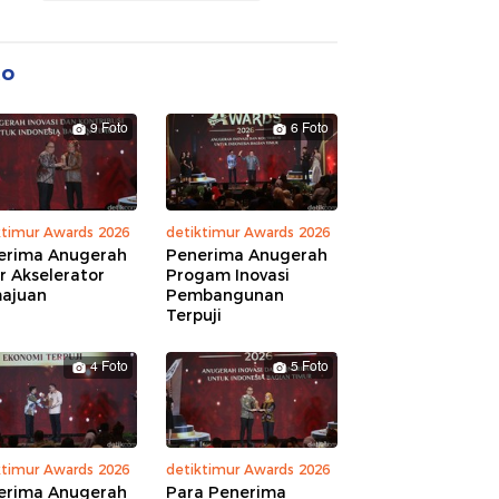
to
9 Foto
6 Foto
ktimur Awards 2026
detiktimur Awards 2026
erima Anugerah
Penerima Anugerah
r Akselerator
Progam Inovasi
ajuan
Pembangunan
Terpuji
4 Foto
5 Foto
ktimur Awards 2026
detiktimur Awards 2026
erima Anugerah
Para Penerima