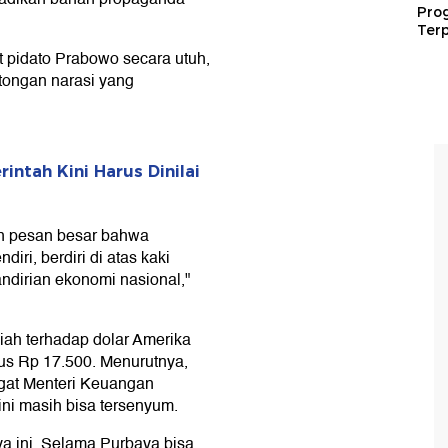
Pro
Terp
 pidato Prabowo secara utuh,
otongan narasi yang
ntah Kini Harus Dinilai
n pesan besar bahwa
iri, berdiri di atas kaki
ndirian ekonomi nasional,"
iah terhadap dolar Amerika
us Rp 17.500. Menurutnya,
ingat Menteri Keuangan
ni masih bisa tersenyum.
a ini. Selama Purbaya bisa