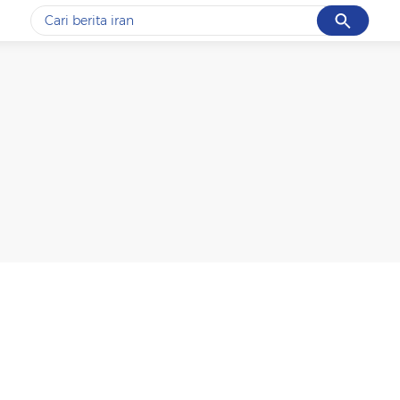
Cancel
Yang sedang ramai dicari
#1
gempa hari ini
#2
demo
#3
gempa
#4
iran
#5
prabowo
Promoted
Terakhir yang dicari
Loading...