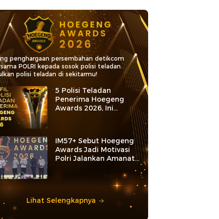
ang penghargaan persembahan detikcom
rsama POLRI kepada sosok polisi teladan.
lkan polisi teladan di sekitarmu!
5 Polisi Teladan
Penerima Hoegeng
Awards 2026, Ini
Kategori dan Kiprahnya
IM57+ Sebut Hoegeng
Awards Jadi Motivasi
Polri Jalankan Amanat
Konstitusi
Lihat Selengkapnya