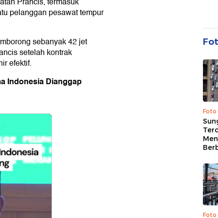
atan Prancis, termasuk
satu pelanggan pesawat tempur
emborong sebanyak 42 jet
Fo
ancis setelah kontrak
r efektif.
ma Indonesia Dianggap
Foto
Sung
Terc
Men
Ber
Foto