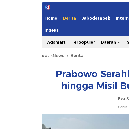
Home
Berita
Jabodetabek
Intern
Indeks
Adsmart
Terpopuler
Daerah
detikNews
Berita
Prabowo Serahk
hingga Misil B
Eva S
Senin,