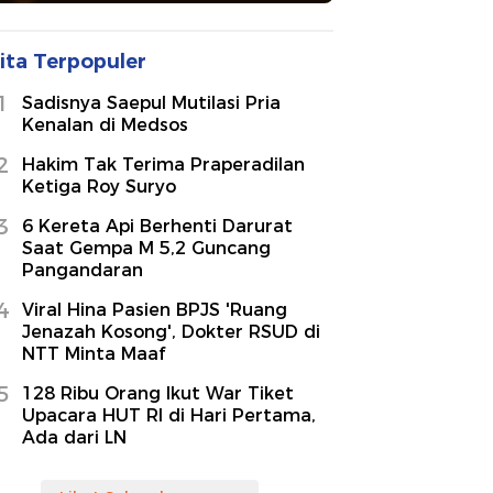
ita Terpopuler
1
Sadisnya Saepul Mutilasi Pria
Kenalan di Medsos
2
Hakim Tak Terima Praperadilan
Ketiga Roy Suryo
3
6 Kereta Api Berhenti Darurat
Saat Gempa M 5,2 Guncang
Pangandaran
4
Viral Hina Pasien BPJS 'Ruang
Jenazah Kosong', Dokter RSUD di
NTT Minta Maaf
5
128 Ribu Orang Ikut War Tiket
Upacara HUT RI di Hari Pertama,
Ada dari LN