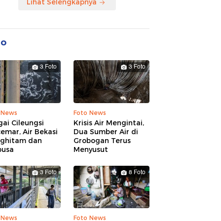
Lihat Selengkapnya
to
3 Foto
3 Foto
 News
Foto News
ai Cileungsi
Krisis Air Mengintai,
emar, Air Bekasi
Dua Sumber Air di
ghitam dan
Grobogan Terus
busa
Menyusut
3 Foto
8 Foto
 News
Foto News