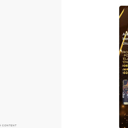
Aj
be
Usu
H CONTENT