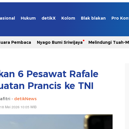
asional
Hukum
detikX
Kolom
Blak blakan
Pro Kon
Suara Pembaca
Nyago Bumi Sriwijaya
Melindungi Tuah-
an 6 Pesawat Rafale
uatan Prancis ke TNI
afitri -
detikNews
 18 Mei 2026 10:05 WIB