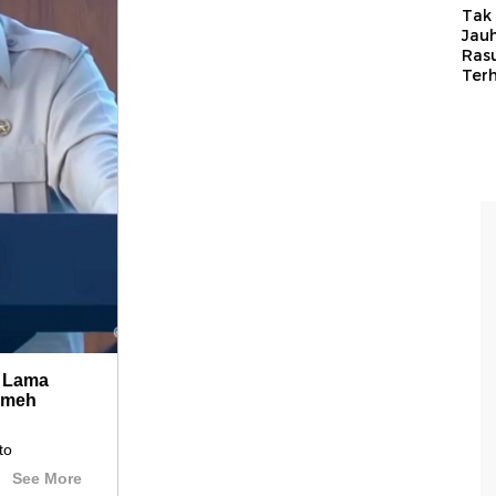
Tak 
Jauh
Ras
Ter