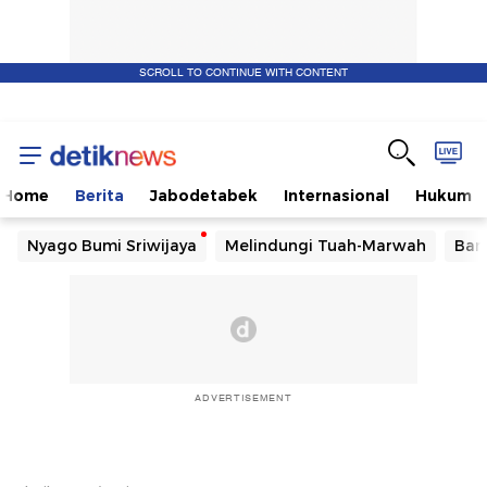
SCROLL TO CONTINUE WITH CONTENT
Home
Berita
Jabodetabek
Internasional
Hukum
Nyago Bumi Sriwijaya
Melindungi Tuah-Marwah
Ban
ADVERTISEMENT