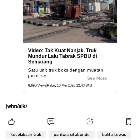
(whn/aik)
kecelakaan truk
pantura situbondo
balita tewas