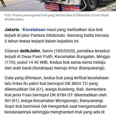
Foto: Proses penanganan truk yang terlibat laka di Situbondo (Chuk Shatu
W/detikJatim).
Jakarta
Kecelakaan
-
maut yang melibatkan dua truk
terjadi di jalur Pantura Situbondo. Seorang balita berusia
5 tahun tewas terjepit dalam kejadian ini.
detikJatim
Dilansir
, Senin (18/5/2026), peristiwa tersebut
terjadi di Desa Pasir Putih, Kecamatan Bungatan, Minggu
(17/5), pukul 14.45 WIB. Kedua truk sama-sama melaju
dari arah barat (Surabaya) menuju timur (Banyuwangi).
Data yang dihimpun, kedua truk yang terlibat kecelakaan
lalu lintas itu yakni truk bernopol DK 8824 TD yang
dikemudikan GA (51), warga Buleleng, Bali. Sementara
truk jenis Fuso bernopol DK 8784 GT dikemudikan oleh
SH (61), warga Kecamatan Wongsorejo, Banyuwangi.
Sopir truk berinisial GA mengantuk saat mengemudikan
kendaraannya sehingga menghantam truk yang ada di