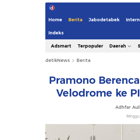
Home
Berita
Jabodetabek
Intern
Indeks
Adsmart
Terpopuler
Daerah
detikNews
Berita
Pramono Berencan
Velodrome ke PI
Adhfar Aul
Minggu,