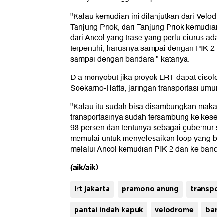
"Kalau kemudian ini dilanjutkan dari Velod
Tanjung Priok, dari Tanjung Priok kemudian
dari Ancol yang trase yang perlu diurus 
terpenuhi, harusnya sampai dengan PIK 2
sampai dengan bandara," katanya.
Dia menyebut jika proyek LRT dapat dise
Soekarno-Hatta, jaringan transportasi umu
"Kalau itu sudah bisa disambungkan maka 
transportasinya sudah tersambung ke kesel
93 persen dan tentunya sebagai gubernur
memulai untuk menyelesaikan loop yang b
melalui Ancol kemudian PIK 2 dan ke band
(aik/aik)
lrt jakarta
pramono anung
transp
pantai indah kapuk
velodrome
ba