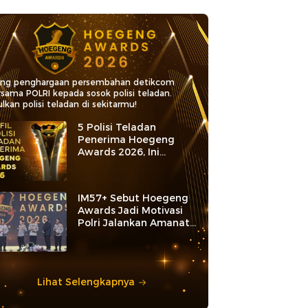
ang penghargaan persembahan detikcom
rsama POLRI kepada sosok polisi teladan.
lkan polisi teladan di sekitarmu!
5 Polisi Teladan
Penerima Hoegeng
Awards 2026, Ini
Kategori dan Kiprahnya
IM57+ Sebut Hoegeng
Awards Jadi Motivasi
Polri Jalankan Amanat
Konstitusi
Lihat Selengkapnya