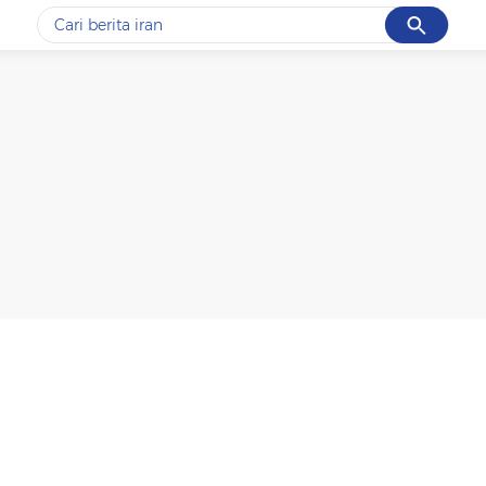
Cancel
Yang sedang ramai dicari
#1
gempa hari ini
#2
gempa
#3
iran
#4
demo
#5
prabowo
Promoted
Terakhir yang dicari
Loading...