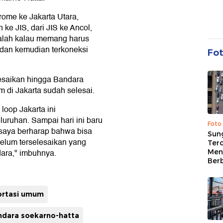
rome ke Jakarta Utara,
 ke JIS, dari JIS ke Ancol,
adalah kalau memang harus
 dan kemudian terkoneksi
Fo
lesaikan hingga Bandara
m di Jakarta sudah selesai.
loop Jakarta ini
uruhan. Sampai hari ini baru
Foto
 saya berharap bahwa bisa
Sung
elum terselesaikan yang
Terc
ara," imbuhnya.
Men
Ber
ortasi umum
ndara soekarno-hatta