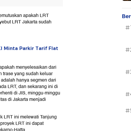
memutuskan apakah LRT
Ber
nyebut LRT Jakarta sudah
#
Minta Parkir Tarif Flat
#
pakah menyelesaikan dari
#
 trase yang sudah keluar
m adalah hanya segmen dari
ada LRT, dan sekarang ini di
henti di JIS, minggu-minggu
#
tas di Jakarta menjadi
#
 LRT ini melewati Tanjung
 proyek LRT ini dapat
karno-Hatta.