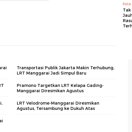
Foto
Tak 
Jauh
Ras
Ter
rai
Transportasi Publik Jakarta Makin Terhubung,
LRT Manggarai Jadi Simpul Baru
RT
Pramono Targetkan LRT Kelapa Gading-
Manggarai Diresmikan Agustus
i,
LRT Velodrome-Manggarai Diresmikan
Agustus, Tersambung ke Dukuh Atas
ai