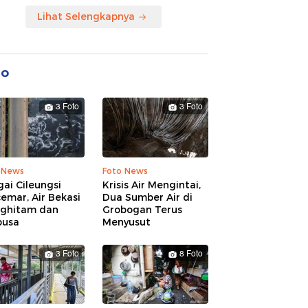
Lihat Selengkapnya
to
3 Foto
3 Foto
 News
Foto News
ai Cileungsi
Krisis Air Mengintai,
emar, Air Bekasi
Dua Sumber Air di
ghitam dan
Grobogan Terus
busa
Menyusut
3 Foto
8 Foto