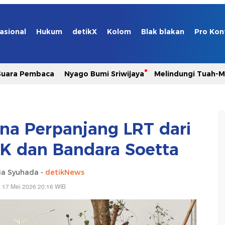
asional
Hukum
detikX
Kolom
Blak blakan
Pro Kon
Suara Pembaca
Nyago Bumi Sriwijaya
Melindungi Tuah-
a Perpanjang LRT dari
K dan Bandara Soetta
ia Syuhada -
detikNews
 17 Mei 2026 20:16 WIB