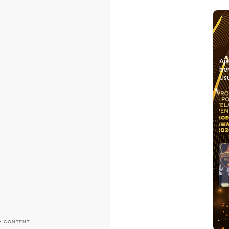
Aj
be
Usu
H CONTENT