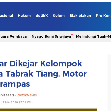
asional
Hukum
detikX
Kolom
Blak blakan
Pro Kon
Suara Pembaca
Nyago Bumi Sriwijaya
Melindungi Tuah-
ar Dikejar Kelompok
a Tabrak Tiang, Motor
irampas
pitasari -
detikNews
 17 Mei 2026 15:31 WIB