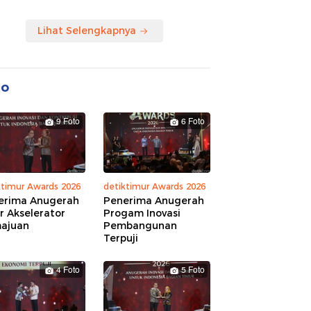
Lihat Selengkapnya
to
9 Foto
6 Foto
ktimur Awards 2026
detiktimur Awards 2026
erima Anugerah
Penerima Anugerah
r Akselerator
Progam Inovasi
ajuan
Pembangunan
Terpuji
4 Foto
5 Foto