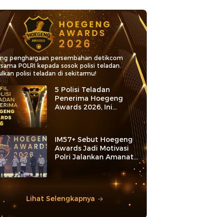
ang penghargaan persembahan detikcom
rsama POLRI kepada sosok polisi teladan.
lkan polisi teladan di sekitarmu!
5 Polisi Teladan
Penerima Hoegeng
Awards 2026, Ini
Kategori dan Kiprahnya
IM57+ Sebut Hoegeng
Awards Jadi Motivasi
Polri Jalankan Amanat
Konstitusi
Lihat Selengkapnya