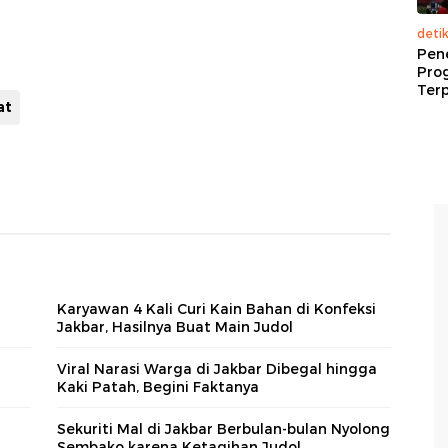
deti
Pen
Pro
Terp
at
Karyawan 4 Kali Curi Kain Bahan di Konfeksi
Jakbar, Hasilnya Buat Main Judol
Viral Narasi Warga di Jakbar Dibegal hingga
Kaki Patah, Begini Faktanya
Sekuriti Mal di Jakbar Berbulan-bulan Nyolong
Sembako karena Ketagihan Judol