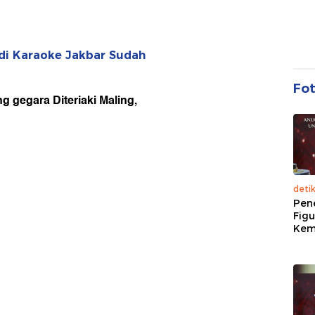
 di Karaoke Jakbar Sudah
Fo
g gegara Diteriaki Maling,
deti
Pen
Figu
Kem