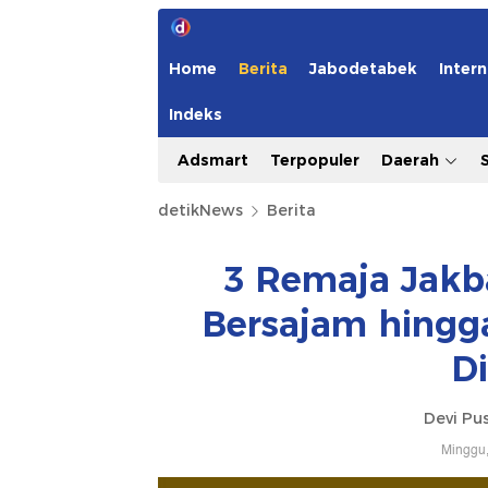
Home
Berita
Jabodetabek
Intern
Indeks
Adsmart
Terpopuler
Daerah
detikNews
Berita
3 Remaja Jakb
Bersajam hingg
D
Devi Pus
Minggu,