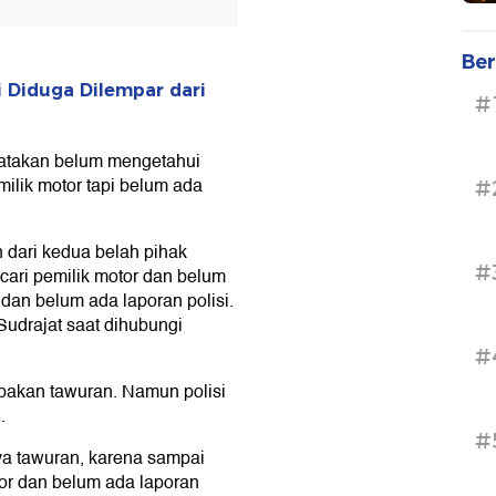
Ber
i Diduga Dilempar dari
#
atakan belum mengetahui
milik motor tapi belum ada
#
n dari kedua belah pihak
#
ari pemilik motor dan belum
dan belum ada laporan polisi.
Sudrajat saat dihubungi
#
pakan tawuran. Namun polisi
.
#
nya tawuran, karena sampai
or dan belum ada laporan