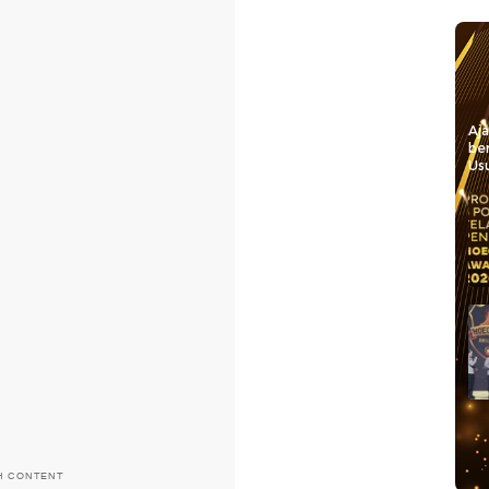
Aj
be
Usu
H CONTENT